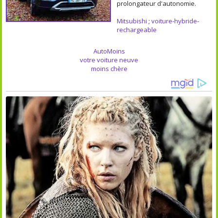
prolongateur d'autonomie.
Mitsubishi
;
voiture-hybride-
rechargeable
AutoMoins
votre voiture neuve
moins chère