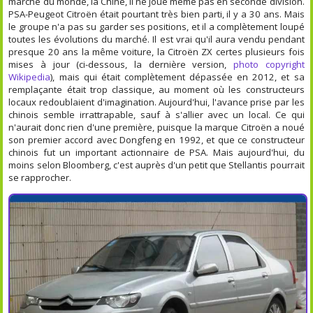
marché du monde, la Chine, il ne joue même pas en seconde division.
PSA-Peugeot Citroën était pourtant très bien parti, il y a 30 ans. Mais
le groupe n'a pas su garder ses positions, et il a complètement loupé
toutes les évolutions du marché. Il est vrai qu'il aura vendu pendant
presque 20 ans la même voiture, la Citroën ZX certes plusieurs fois
mises à jour (ci-dessous, la dernière version,
photo copyright
Wikipedia
), mais qui était complètement dépassée en 2012, et sa
remplaçante était trop classique, au moment où les constructeurs
locaux redoublaient d'imagination. Aujourd'hui, l'avance prise par les
chinois semble irrattrapable, sauf à s'allier avec un local. Ce qui
n'aurait donc rien d'une première, puisque la marque Citroën a noué
son premier accord avec Dongfeng en 1992, et que ce constructeur
chinois fut un important actionnaire de PSA. Mais aujourd'hui, du
moins selon Bloomberg, c'est auprès d'un petit que Stellantis pourrait
se rapprocher.