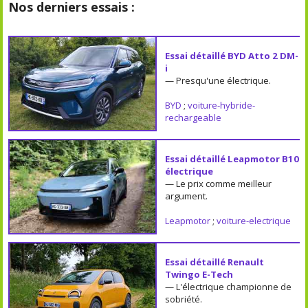
Nos derniers essais :
Essai détaillé BYD Atto 2 DM-
i
— Presqu'une électrique.
BYD
;
voiture-hybride-
rechargeable
Essai détaillé Leapmotor B10
électrique
— Le prix comme meilleur
argument.
Leapmotor
;
voiture-electrique
Essai détaillé Renault
Twingo E-Tech
— L'électrique championne de
sobriété.