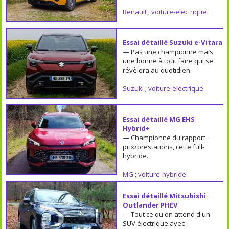
Renault
;
voiture-electrique
Essai détaillé Suzuki e-Vitara
— Pas une championne mais
une bonne à tout faire qui se
révèlera au quotidien.
Suzuki
;
voiture-electrique
Essai détaillé MG EHS
Hybrid+
— Championne du rapport
prix/prestations, cette full-
hybride.
MG
;
voiture-hybride
Essai détaillé Mitsubishi
Outlander PHEV
— Tout ce qu'on attend d'un
SUV électrique avec