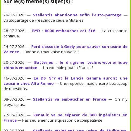
Sur le(s) même(s) sujet(s) :
29-07-2026 —
Stellantis abandonne enfin l'auto-partage
—
L'autopartage de Free2move cédé à Mutares.
28-07-2026 —
BYD : 8000 embauches cet été
— La croissance
continue.
24-07-2026 —
Ford s'associe à Geely pour sauver son usine de
Valence
— Bonne ou mauvaise nouvelle ?
20-07-2026 —
Batteries : le dirigisme techno-économique
chinois en action
— Un exemple pour la France ?
16-07-2026 —
La DS N°7 et la Lancia Gamma auront une
cousine chez Alfa Romeo
— Une réponse, mais encore beaucoup
de questions.
08-07-2026 —
Stellantis va embaucher en France
— On n'y
croyait plus.
27-06-2026 —
Renault va se séparer de 800 ingénieurs en
France
— Pas seulement une question de compétitivité.
03-06-2026 —
Stellantis maintient son usine de Mulhouse,