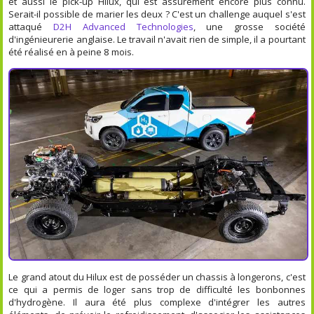
et aussi le pick-up Hilux, qui est assurément encore plus connu.
Serait-il possible de marier les deux ? C'est un challenge auquel s'est
attaqué
D2H Advanced Technologies
, une grosse société
d'ingénieurerie anglaise. Le travail n'avait rien de simple, il a pourtant
été réalisé en à peine 8 mois.
Le grand atout du Hilux est de posséder un chassis à longerons, c'est
ce qui a permis de loger sans trop de difficulté les bonbonnes
d'hydrogène. Il aura été plus complexe d'intégrer les autres