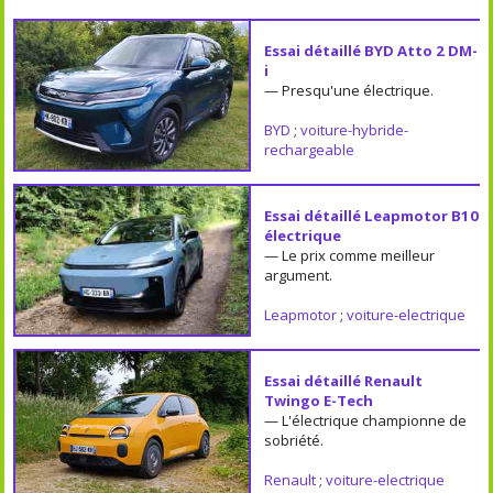
Essai détaillé BYD Atto 2 DM-
i
— Presqu'une électrique.
BYD
;
voiture-hybride-
rechargeable
Essai détaillé Leapmotor B10
électrique
— Le prix comme meilleur
argument.
Leapmotor
;
voiture-electrique
Essai détaillé Renault
Twingo E-Tech
— L'électrique championne de
sobriété.
Renault
;
voiture-electrique