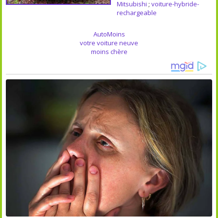
Mitsubishi
;
voiture-hybride-
rechargeable
AutoMoins
votre voiture neuve
moins chère