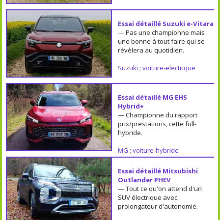
Essai détaillé Suzuki e-Vitara
— Pas une championne mais
une bonne à tout faire qui se
révèlera au quotidien.
Suzuki
;
voiture-electrique
Essai détaillé MG EHS
Hybrid+
— Championne du rapport
prix/prestations, cette full-
hybride.
MG
;
voiture-hybride
Essai détaillé Mitsubishi
Outlander PHEV
— Tout ce qu'on attend d'un
SUV électrique avec
prolongateur d'autonomie.