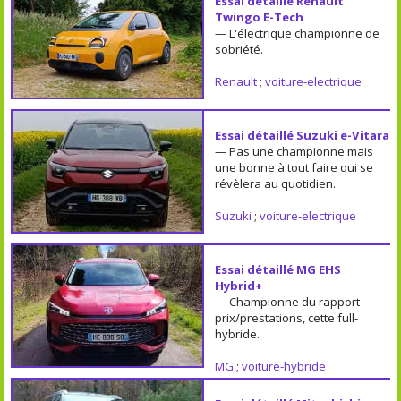
Essai détaillé Renault
Twingo E-Tech
— L'électrique championne de
sobriété.
Renault
;
voiture-electrique
Essai détaillé Suzuki e-Vitara
— Pas une championne mais
une bonne à tout faire qui se
révèlera au quotidien.
Suzuki
;
voiture-electrique
Essai détaillé MG EHS
Hybrid+
— Championne du rapport
prix/prestations, cette full-
hybride.
MG
;
voiture-hybride