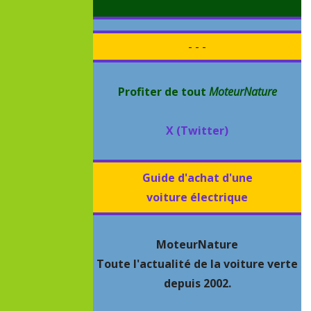
- - -
Profiter de tout
MoteurNature
X (Twitter)
Guide d'achat d'une
voiture électrique
MoteurNature
Toute l'actualité de la voiture verte
depuis 2002.