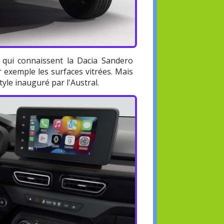
 qui connaissent la Dacia Sandero
exemple les surfaces vitrées. Mais
tyle inauguré par l'Austral.