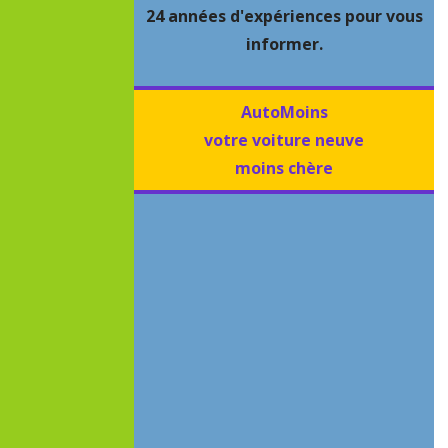
24 années d'expériences pour vous
informer.
AutoMoins
votre voiture neuve
moins chère