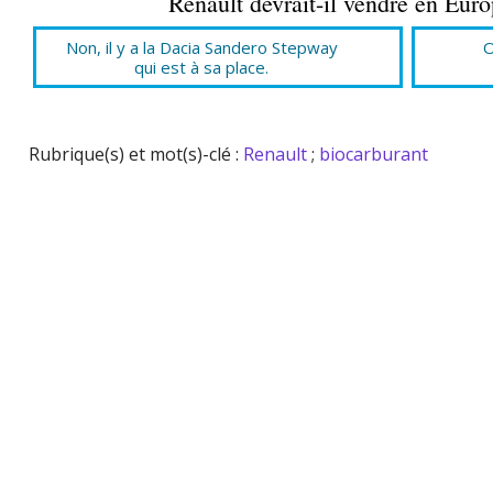
Renault devrait-il vendre en Eur
Non, il y a la Dacia Sandero Stepway
O
qui est à sa place.
Rubrique(s) et mot(s)-clé :
Renault
;
biocarburant