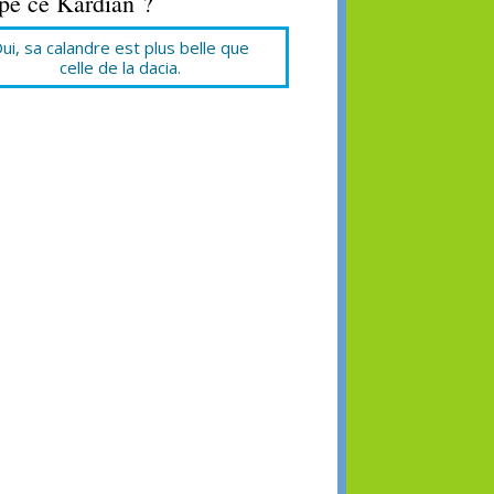
ope ce Kardian ?
ui, sa calandre est plus belle que
celle de la dacia.