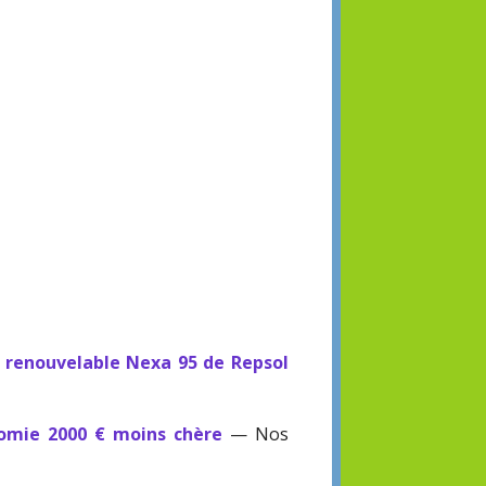
 renouvelable Nexa 95 de Repsol
omie 2000 € moins chère
— Nos