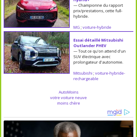
— Championne du rapport
prix/prestations, cette full-
hybride.
MG
;
voiture-hybride
Essai détaillé Mitsubishi
Outlander PHEV
— Tout ce qu'on attend d'un
SUV électrique avec
prolongateur d'autonomie.
Mitsubishi
;
voiture-hybride-
rechargeable
AutoMoins
votre voiture neuve
moins chère