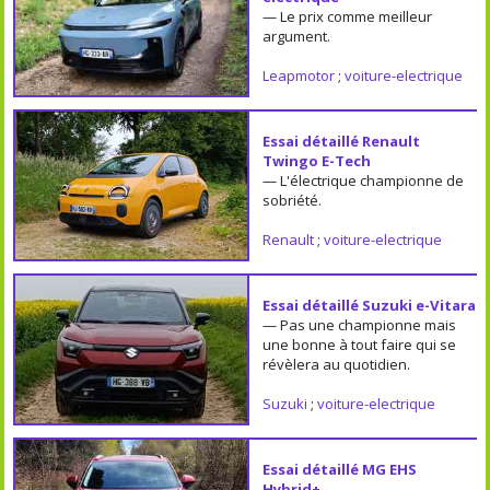
— Le prix comme meilleur
argument.
Leapmotor
;
voiture-electrique
Essai détaillé Renault
Twingo E-Tech
— L'électrique championne de
sobriété.
Renault
;
voiture-electrique
Essai détaillé Suzuki e-Vitara
— Pas une championne mais
une bonne à tout faire qui se
révèlera au quotidien.
Suzuki
;
voiture-electrique
Essai détaillé MG EHS
Hybrid+