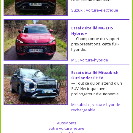
Suzuki
;
voiture-electrique
Essai détaillé MG EHS
Hybrid+
— Championne du rapport
prix/prestations, cette full-
hybride.
MG
;
voiture-hybride
Essai détaillé Mitsubishi
Outlander PHEV
— Tout ce qu'on attend d'un
SUV électrique avec
prolongateur d'autonomie.
Mitsubishi
;
voiture-hybride-
rechargeable
AutoMoins
votre voiture neuve