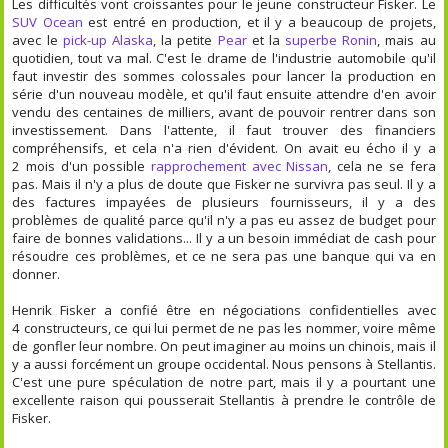
Les difficultés vont croissantes pour le jeune constructeur Fisker. Le
SUV Ocean
est entré en production, et il y a beaucoup de projets,
avec le
pick-up Alaska
, la petite
Pear
et la
superbe Ronin
, mais au
quotidien, tout va mal. C'est le drame de l'industrie automobile qu'il
faut investir des sommes colossales pour lancer la production en
série d'un nouveau modèle, et qu'il faut ensuite attendre d'en avoir
vendu des centaines de milliers, avant de pouvoir rentrer dans son
investissement. Dans l'attente, il faut trouver des financiers
compréhensifs, et cela n'a rien d'évident. On avait eu écho il y a
2 mois d'un possible
rapprochement avec Nissan
, cela ne se fera
pas. Mais il n'y a plus de doute que Fisker ne survivra pas seul. Il y a
des factures impayées de plusieurs fournisseurs, il y a des
problèmes de qualité parce qu'il n'y a pas eu assez de budget pour
faire de bonnes validations... Il y a un besoin immédiat de cash pour
résoudre ces problèmes, et ce ne sera pas une banque qui va en
donner.
Henrik Fisker a confié être en négociations confidentielles avec
4 constructeurs, ce qui lui permet de ne pas les nommer, voire même
de gonfler leur nombre. On peut imaginer au moins un chinois, mais il
y a aussi forcément un groupe occidental. Nous pensons à Stellantis.
C'est une pure spéculation de notre part, mais il y a pourtant une
excellente raison qui pousserait Stellantis à prendre le contrôle de
Fisker.