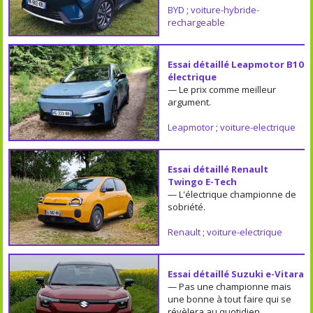
BYD
;
voiture-hybride-
rechargeable
Essai détaillé Leapmotor B10
électrique
— Le prix comme meilleur
argument.
Leapmotor
;
voiture-electrique
Essai détaillé Renault
Twingo E-Tech
— L'électrique championne de
sobriété.
Renault
;
voiture-electrique
Essai détaillé Suzuki e-Vitara
— Pas une championne mais
une bonne à tout faire qui se
révèlera au quotidien.