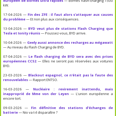
européen de bornes ultra rapides
— Bornes flash-charging 1500
kW.
17-04-2026 —
Fin des ZFE : il faut alors s'attaquer aux causes
du problème
— Et non plus aux conséquences.
13-04-2026 —
BYD veut plus de stations Flash Charging que
Tesla et Ionity réunis
— Poussez-vous, BYD arrive.
10-04-2026 —
Geely aussi annonce des recharges au mégawatt
— Au niveau du Flash Charging de BYD.
07-04-2026 —
Le flash charging de BYD sera avec des prises
européennes CCS2
— Elles ne seront pas réservées aux voitures
BYD.
23-03-2026 —
Blackout espagnol, ce n'était pas la faute des
renouvelables
— Rapport ENTSO.
16-03-2026 —
Nucléaire : revirement inattendu, mais
inapproprié de Mme von der Leyen
— L'union européenne a
encore tort.
09-03-2026 —
Fin définitive des stations d'échanges de
batterie
— Nio va t-il disparaître ?