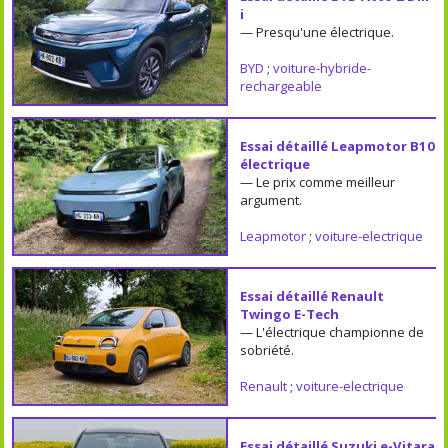
i
— Presqu'une électrique.
BYD
;
voiture-hybride-
rechargeable
Essai détaillé Leapmotor B10
électrique
— Le prix comme meilleur
argument.
Leapmotor
;
voiture-electrique
Essai détaillé Renault
Twingo E-Tech
— L'électrique championne de
sobriété.
Renault
;
voiture-electrique
Essai détaillé Suzuki e-Vitara