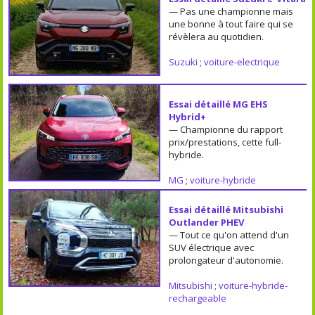
— Pas une championne mais
une bonne à tout faire qui se
révèlera au quotidien.
Suzuki
;
voiture-electrique
Essai détaillé MG EHS
Hybrid+
— Championne du rapport
prix/prestations, cette full-
hybride.
MG
;
voiture-hybride
Essai détaillé Mitsubishi
Outlander PHEV
— Tout ce qu'on attend d'un
SUV électrique avec
prolongateur d'autonomie.
Mitsubishi
;
voiture-hybride-
rechargeable