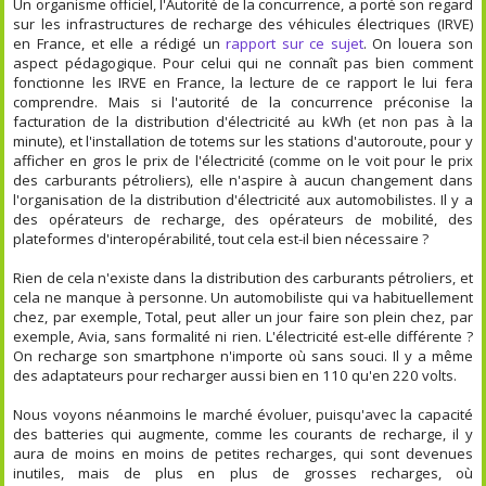
Un organisme officiel, l'Autorité de la concurrence, a porté son regard
sur les infrastructures de recharge des véhicules électriques (IRVE)
en France, et elle a rédigé un
rapport sur ce sujet
. On louera son
aspect pédagogique. Pour celui qui ne connaît pas bien comment
fonctionne les IRVE en France, la lecture de ce rapport le lui fera
comprendre. Mais si l'autorité de la concurrence préconise la
facturation de la distribution d'électricité au kWh (et non pas à la
minute), et l'installation de totems sur les stations d'autoroute, pour y
afficher en gros le prix de l'électricité (comme on le voit pour le prix
des carburants pétroliers), elle n'aspire à aucun changement dans
l'organisation de la distribution d'électricité aux automobilistes. Il y a
des opérateurs de recharge, des opérateurs de mobilité, des
plateformes d'interopérabilité, tout cela est-il bien nécessaire ?
Rien de cela n'existe dans la distribution des carburants pétroliers, et
cela ne manque à personne. Un automobiliste qui va habituellement
chez, par exemple, Total, peut aller un jour faire son plein chez, par
exemple, Avia, sans formalité ni rien. L'électricité est-elle différente ?
On recharge son smartphone n'importe où sans souci. Il y a même
des adaptateurs pour recharger aussi bien en 110 qu'en 220 volts.
Nous voyons néanmoins le marché évoluer, puisqu'avec la capacité
des batteries qui augmente, comme les courants de recharge, il y
aura de moins en moins de petites recharges, qui sont devenues
inutiles, mais de plus en plus de grosses recharges, où