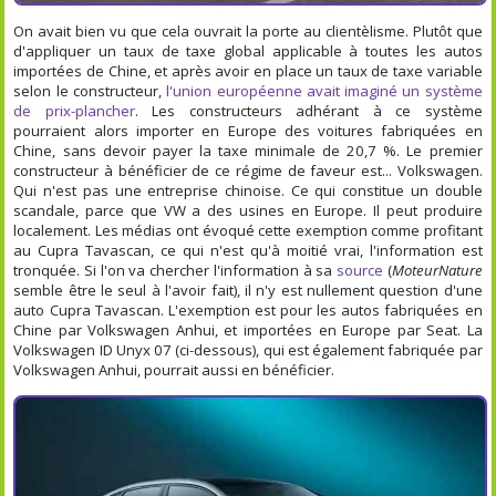
On avait bien vu que cela ouvrait la porte au clientèlisme. Plutôt que
d'appliquer un taux de taxe global applicable à toutes les autos
importées de Chine, et après avoir en place un taux de taxe variable
selon le constructeur,
l'union européenne avait imaginé un système
de prix-plancher
. Les constructeurs adhérant à ce système
pourraient alors importer en Europe des voitures fabriquées en
Chine, sans devoir payer la taxe minimale de 20,7 %. Le premier
constructeur à bénéficier de ce régime de faveur est... Volkswagen.
Qui n'est pas une entreprise chinoise. Ce qui constitue un double
scandale, parce que VW a des usines en Europe. Il peut produire
localement. Les médias ont évoqué cette exemption comme profitant
au Cupra Tavascan, ce qui n'est qu'à moitié vrai, l'information est
tronquée. Si l'on va chercher l'information à sa
source
(
MoteurNature
semble être le seul à l'avoir fait), il n'y est nullement question d'une
auto Cupra Tavascan. L'exemption est pour les autos fabriquées en
Chine par Volkswagen Anhui, et importées en Europe par Seat. La
Volkswagen ID Unyx 07 (ci-dessous), qui est également fabriquée par
Volkswagen Anhui, pourrait aussi en bénéficier.