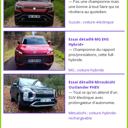
— Pas une championne mais
une bonne à tout faire qui se
révèlera au quotidien.
Suzuki
;
voiture-electrique
Essai détaillé MG EHS
Hybrid+
— Championne du rapport
prix/prestations, cette full-
hybride.
MG
;
voiture-hybride
Essai détaillé Mitsubishi
Outlander PHEV
— Tout ce qu'on attend d'un
SUV électrique avec
prolongateur d'autonomie.
Mitsubishi
;
voiture-hybride-
rechargeable