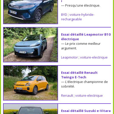
i
— Presqu'une électrique.
BYD
;
voiture-hybride-
rechargeable
Essai détaillé Leapmotor B10
électrique
— Le prix comme meilleur
argument.
Leapmotor
;
voiture-electrique
Essai détaillé Renault
Twingo E-Tech
— L'électrique championne de
sobriété.
Renault
;
voiture-electrique
Essai détaillé Suzuki e-Vitara