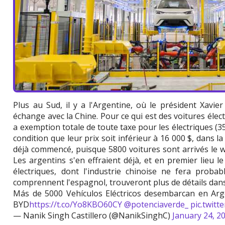
Plus au Sud, il y a l'Argentine, où le président Xavier
échange avec la Chine. Pour ce qui est des voitures électri
a exemption totale de toute taxe pour les électriques (35
condition que leur prix soit inférieur à 16 000 $, dans la
déjà commencé, puisque 5800 voitures sont arrivés le 
Les argentins s'en effraient déjà, et en premier lieu le 
électriques, dont l'industrie chinoise ne fera prob
comprennent l'espagnol, trouveront plus de détails dans
Más de 5000 Vehículos Eléctricos desembarcan en Arg
BYD
https://t.co/Yo8KBO60CY
@potenciaverde_
pic.twit
— Nanik Singh Castillero (@NanikSinghC)
January 24, 2