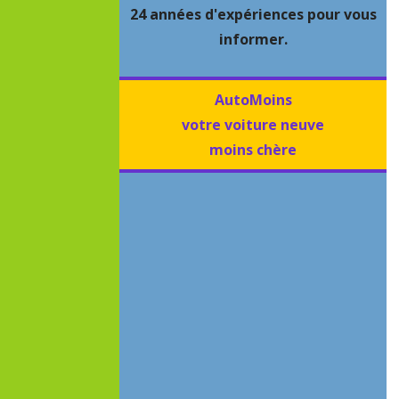
24 années d'expériences pour vous
informer.
AutoMoins
votre voiture neuve
moins chère