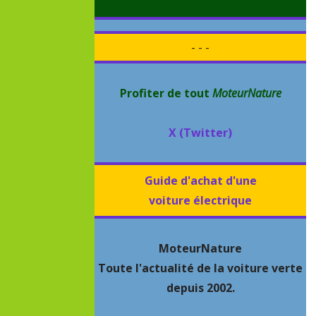
- - -
Profiter de tout
MoteurNature
X (Twitter)
Guide d'achat d'une
voiture électrique
MoteurNature
Toute l'actualité de la voiture verte
depuis 2002.