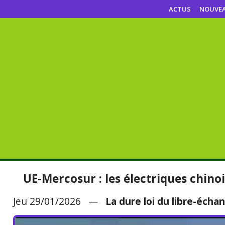
ACTUS
NOUVE
UE-Mercosur : les électriques chino
Jeu 29/01/2026 —
La dure loi du libre-écha