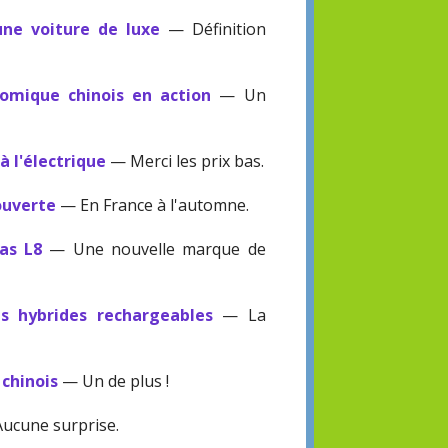
ne voiture de luxe
— Définition
nomique chinois en action
— Un
à l'électrique
— Merci les prix bas.
ouverte
— En France à l'automne.
as L8
— Une nouvelle marque de
es hybrides rechargeables
— La
 chinois
— Un de plus !
ucune surprise.