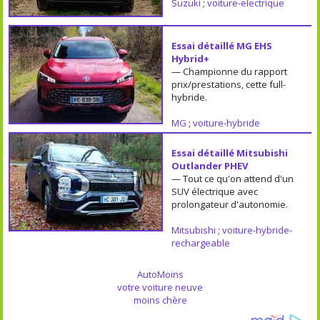
Suzuki
;
voiture-electrique
Essai détaillé MG EHS
Hybrid+
— Championne du rapport
prix/prestations, cette full-
hybride.
MG
;
voiture-hybride
Essai détaillé Mitsubishi
Outlander PHEV
— Tout ce qu'on attend d'un
SUV électrique avec
prolongateur d'autonomie.
Mitsubishi
;
voiture-hybride-
rechargeable
AutoMoins
votre voiture neuve
moins chère