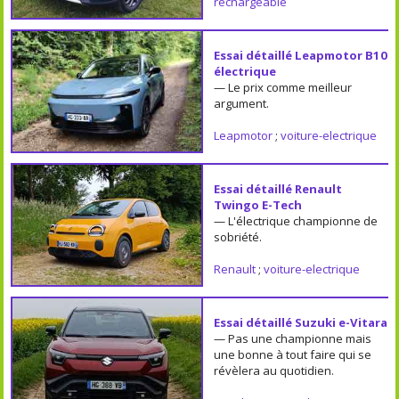
rechargeable
Essai détaillé Leapmotor B10
électrique
— Le prix comme meilleur
argument.
Leapmotor
;
voiture-electrique
Essai détaillé Renault
Twingo E-Tech
— L'électrique championne de
sobriété.
Renault
;
voiture-electrique
Essai détaillé Suzuki e-Vitara
— Pas une championne mais
une bonne à tout faire qui se
révèlera au quotidien.