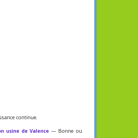
ssance continue.
on usine de Valence
— Bonne ou