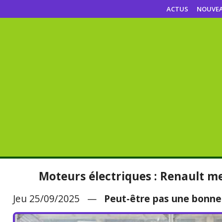
ACTUS
NOUVE
Moteurs électriques : Renault m
Jeu 25/09/2025 —
Peut-être pas une bonne