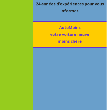
24 années d'expériences pour vous
informer.
AutoMoins
votre voiture neuve
moins chère