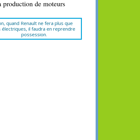
 sa production de moteurs
n, quand Renault ne fera plus que
 électriques, il faudra en reprendre
possession.