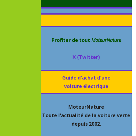
- - -
Profiter de tout
MoteurNature
X (Twitter)
Guide d'achat d'une
voiture électrique
MoteurNature
Toute l'actualité de la voiture verte
depuis 2002.