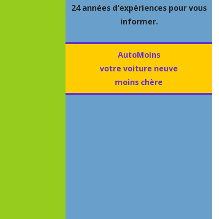
24 années d'expériences pour vous
informer.
AutoMoins
votre voiture neuve
moins chère