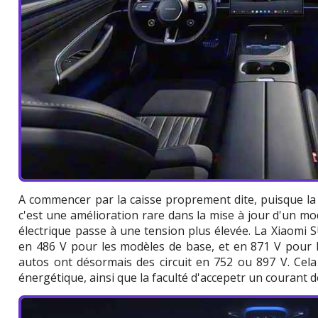
A commencer par la caisse proprement dite, puisque la 
c'est une amélioration rare dans la mise à jour d'un modè
électrique passe à une tension plus élevée. La Xiaomi SU
en 486 V pour les modèles de base, et en 871 V pour l
autos ont désormais des circuit en 752 ou 897 V. Cela
énergétique, ainsi que la faculté d'accepetr un courant d