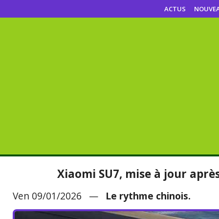
ACTUS
NOUVE
Xiaomi SU7, mise à jour aprè
Ven 09/01/2026 —
Le rythme chinois.