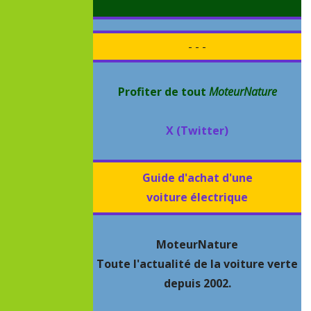
- - -
Profiter de tout
MoteurNature
X (Twitter)
Guide d'achat d'une
voiture électrique
MoteurNature
Toute l'actualité de la voiture verte
depuis 2002.