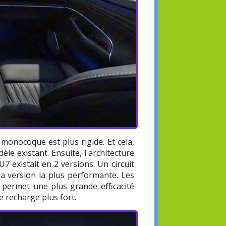
monocoque est plus rigide. Et cela,
le existant. Ensuite, l'architecture
7 existait en 2 versions. Un circuit
a version la plus performante. Les
 permet une plus grande efficacité
e recharge plus fort.