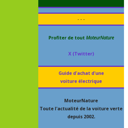
- - -
Profiter de tout
MoteurNature
X (Twitter)
Guide d'achat d'une
voiture électrique
MoteurNature
Toute l'actualité de la voiture verte
depuis 2002.