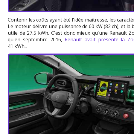
Contenir les coûts ayant été l'idée maîtresse, les caract
Le moteur délivre une puissance de 60 kW (82 ch), et la b
utile de 27,5 kWh. C'est donc mieux qu'une Renault Zo
qu'en septembre 2016,
Renault avait présenté la Z
41 kWh...