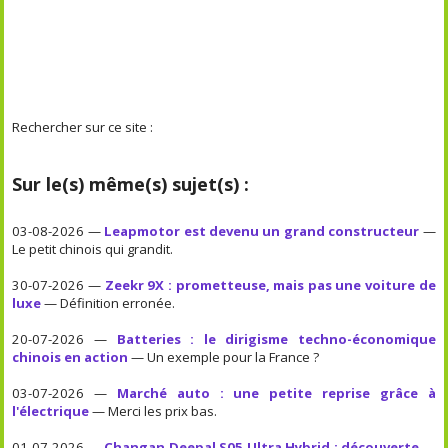
Rechercher sur ce site :
Sur le(s) même(s) sujet(s) :
03-08-2026 —
Leapmotor est devenu un grand constructeur
—
Le petit chinois qui grandit.
30-07-2026 —
Zeekr 9X : prometteuse, mais pas une voiture de
luxe
— Définition erronée.
20-07-2026 —
Batteries : le dirigisme techno-économique
chinois en action
— Un exemple pour la France ?
03-07-2026 —
Marché auto : une petite reprise grâce à
l'électrique
— Merci les prix bas.
01-07-2026 —
Changan Deepal S05 Ultra Hybrid : découverte
—