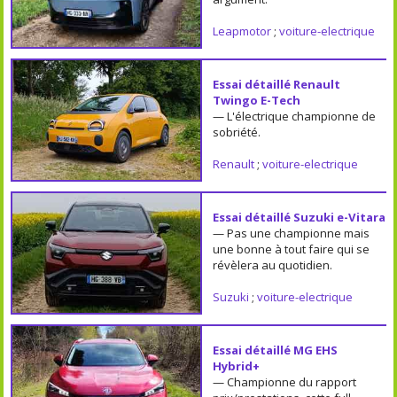
Leapmotor
;
voiture-electrique
Essai détaillé Renault
Twingo E-Tech
— L'électrique championne de
sobriété.
Renault
;
voiture-electrique
Essai détaillé Suzuki e-Vitara
— Pas une championne mais
une bonne à tout faire qui se
révèlera au quotidien.
Suzuki
;
voiture-electrique
Essai détaillé MG EHS
Hybrid+
— Championne du rapport