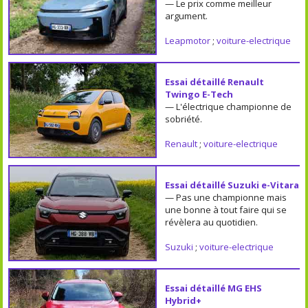
— Le prix comme meilleur
argument.
Leapmotor
;
voiture-electrique
Essai détaillé Renault
Twingo E-Tech
— L'électrique championne de
sobriété.
Renault
;
voiture-electrique
Essai détaillé Suzuki e-Vitara
— Pas une championne mais
une bonne à tout faire qui se
révèlera au quotidien.
Suzuki
;
voiture-electrique
Essai détaillé MG EHS
Hybrid+