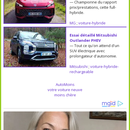
— Championne du rapport
prix/prestations, cette full-
hybride.
MG
;
voiture-hybride
Essai détaillé Mitsubishi
Outlander PHEV
— Tout ce qu'on attend d'un
SUV électrique avec
prolongateur d'autonomie.
Mitsubishi
;
voiture-hybride-
rechargeable
AutoMoins
votre voiture neuve
moins chère