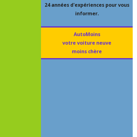
24 années d'expériences pour vous
informer.
AutoMoins
votre voiture neuve
moins chère