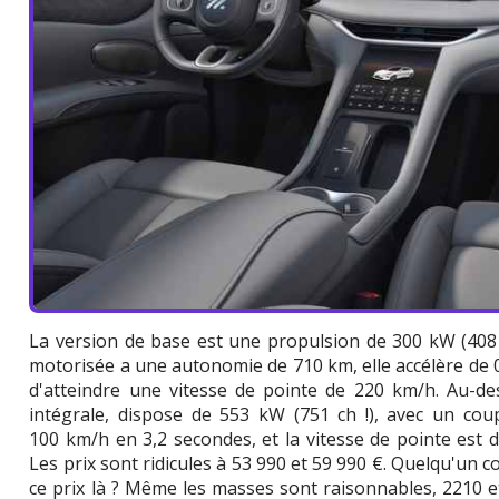
La version de base est une propulsion de 300 kW (408 
motorisée a une autonomie de 710 km, elle accélère de 
d'atteindre une vitesse de pointe de 220 km/h. Au-des
intégrale, dispose de 553 kW (751 ch !), avec un co
100 km/h en 3,2 secondes, et la vitesse de pointe est
Les prix sont ridicules à 53 990 et 59 990 €. Quelqu'un c
ce prix là ? Même les masses sont raisonnables, 2210 e