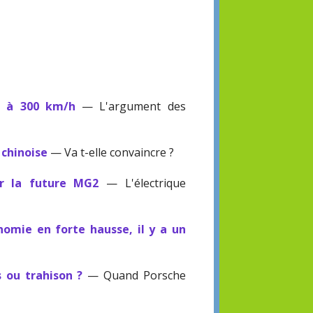
s à 300 km/h
— L'argument des
 chinoise
— Va t-elle convaincre ?
r la future MG2
— L'électrique
omie en forte hausse, il y a un
 ou trahison ?
— Quand Porsche