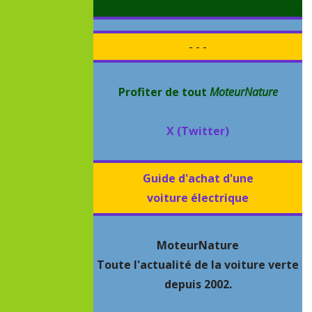
- - -
Profiter de tout
MoteurNature
X (Twitter)
Guide d'achat d'une
voiture électrique
MoteurNature
Toute l'actualité de la voiture verte
depuis 2002.