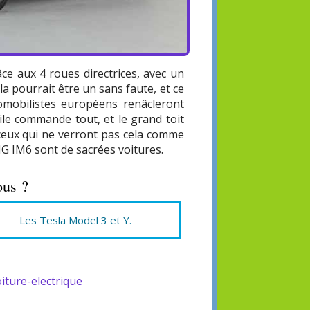
âce aux 4 roues directrices, avec un
a pourrait être un sans faute, et ce
tomobilistes européens renâcleront
ile commande tout, et le grand toit
 ceux qui ne verront pas cela comme
MG IM6 sont de sacrées voitures.
ous ?
Les Tesla Model 3 et Y.
oiture-electrique