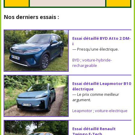
Nos derniers essais :
Essai détaillé BYD Atto 2 DM-
i
— Presqu'une électrique.
BYD
;
voiture-hybride-
rechargeable
Essai détaillé Leapmotor B10
électrique
— Le prix comme meilleur
argument.
Leapmotor
;
voiture-electrique
Essai détaillé Renault
Twingo E-Tech