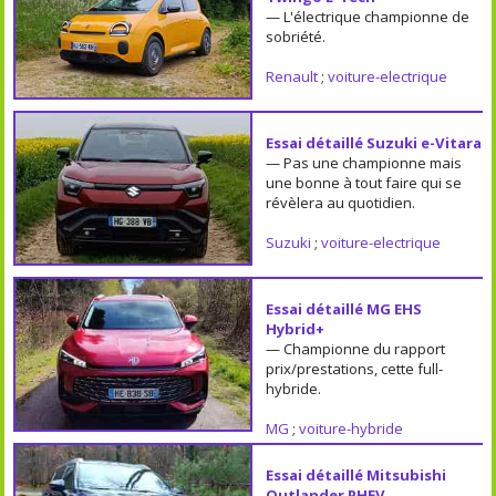
— L'électrique championne de
sobriété.
Renault
;
voiture-electrique
Essai détaillé Suzuki e-Vitara
— Pas une championne mais
une bonne à tout faire qui se
révèlera au quotidien.
Suzuki
;
voiture-electrique
Essai détaillé MG EHS
Hybrid+
— Championne du rapport
prix/prestations, cette full-
hybride.
MG
;
voiture-hybride
Essai détaillé Mitsubishi
Outlander PHEV