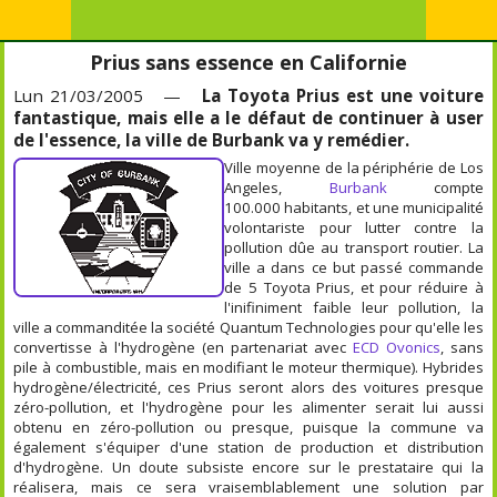
Prius sans essence en Californie
Lun 21/03/2005 —
La Toyota Prius est une voiture
fantastique, mais elle a le défaut de continuer à user
de l'essence, la ville de Burbank va y remédier.
Ville moyenne de la périphérie de Los
Angeles,
Burbank
compte
100.000 habitants, et une municipalité
volontariste pour lutter contre la
pollution dûe au transport routier. La
ville a dans ce but passé commande
de 5 Toyota Prius, et pour réduire à
l'inifiniment faible leur pollution, la
ville a commanditée la société Quantum Technologies pour qu'elle les
convertisse à l'hydrogène (en partenariat avec
ECD Ovonics
, sans
pile à combustible, mais en modifiant le moteur thermique). Hybrides
hydrogène/électricité, ces Prius seront alors des voitures presque
zéro-pollution, et l'hydrogène pour les alimenter serait lui aussi
obtenu en zéro-pollution ou presque, puisque la commune va
également s'équiper d'une station de production et distribution
d'hydrogène. Un doute subsiste encore sur le prestataire qui la
réalisera, mais ce sera vraisemblablement une solution par