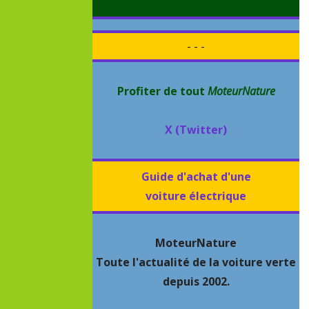
- - -
Profiter de tout
MoteurNature
X (Twitter)
Guide d'achat d'une
voiture électrique
MoteurNature
Toute l'actualité de la voiture verte
depuis 2002.