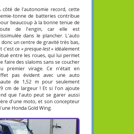
A côté de l'autonomie record, cette
demie-tonne de batteries contribue
pour beaucoup à la bonne tenue de
route de l'engin, car elle est
dissimulée dans le plancher. L'auto
 donc un centre de gravité très bas,
t c'est ce
« presque-lest »
idéalement
itué entre les roues, qui lui permet
e faire des slaloms sans se coucher
au premier virage. Ce n'était en
effet pas évident avec une auto
haute de 1,52 m pour seulement
9 cm de largeur ! Et si l'on ajoute
nd que l'auto peut se garer aussi
anière d'une moto, et son concepteur
 qu'une Honda Gold Wing.