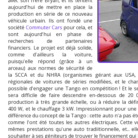
avec son frère Bryan, et ils tentent
aujourd'hui de mettre en place la
production en série de ce nouveau
véhicule urbain. Ils ont fondé une
société
Commuter Cars
pour cela, et
sont aujourd'hui en phase de
recherches de partenaires
financiers. Le projet est déjà solide,
comme d'ailleurs la voiture,
puisqu'elle répond (grâce à un
arceau) aux normes de sécurité de
la SCCA et du NHRA (organismes gérant aux USA, r
régionales de voitures de séries modifiées, et le cha
possible d'engager une Tango en compétition ! Et le seu
sera difficile de faire descendre en-dessous de 20
production à très grande échelle, ou à réduire la définit
400 W, et le chauffage 3 kW. Impressionnant pour une vo
différence du concept de la Tango : cette auto n'a pas 
comme l'ont été toutes les autres électriques. Cette v
mêmes prestations qu'une auto tradiitionnelle, et... e
souhaiter à ses géniteurs de trouver le financement qui