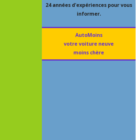
24 années d'expériences pour vous
informer.
AutoMoins
votre voiture neuve
moins chère