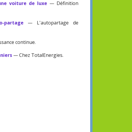
ne voiture de luxe
— Définition
o-partage
— L'autopartage de
ssance continue.
aniers
— Chez TotalEnergies.