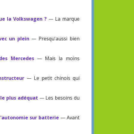
que la Volkswagen ?
— La marque
ec un plein
— Presqu'aussi bien
 des Mercedes
— Mais la moins
structeur
— Le petit chinois qui
 le plus adéquat
— Les besoins du
'autonomie sur batterie
— Avant