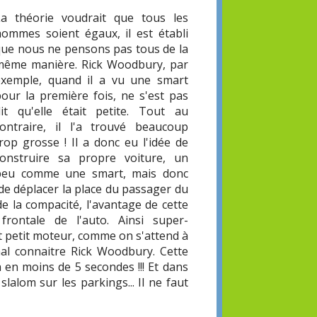
La théorie voudrait que tous les
hommes soient égaux, il est établi
que nous ne pensons pas tous de la
même manière. Rick Woodbury, par
exemple, quand il a vu une smart
pour la première fois, ne s'est pas
dit qu'elle était petite. Tout au
contraire, il l'a trouvé beaucoup
rop grosse ! Il a donc eu l'idée de
construire sa propre voiture, un
peu comme une smart, mais donc
t de déplacer la place du passager du
de la compacité, l'avantage de cette
frontale de l'auto. Ainsi super-
ut petit moteur, comme on s'attend à
mal connaitre Rick Woodbury. Cette
 en moins de 5 secondes !!! Et dans
alom sur les parkings... Il ne faut