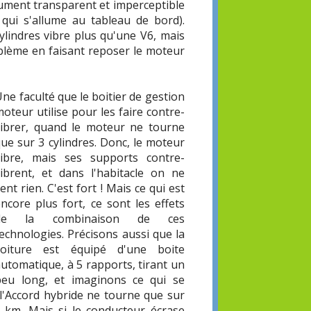
ument transparent et imperceptible
qui s'allume au tableau de bord).
ylindres vibre plus qu'une V6, mais
oblème en faisant reposer le moteur
ne faculté que le boitier de gestion
oteur utilise pour les faire contre-
vibrer, quand le moteur ne tourne
ue sur 3 cylindres. Donc, le moteur
vibre, mais ses supports contre-
vibrent, et dans l'habitacle on ne
ent rien. C'est fort ! Mais ce qui est
ncore plus fort, ce sont les effets
de la combinaison de ces
echnologies. Précisons aussi que la
voiture est équipé d'une boite
utomatique, à 5 rapports, tirant un
peu long, et imaginons ce qui se
, l'Accord hybride ne tourne que sur
0 km. Mais si le conducteur écrase