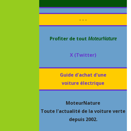
- - -
Profiter de tout
MoteurNature
X (Twitter)
Guide d'achat d'une
voiture électrique
MoteurNature
Toute l'actualité de la voiture verte
depuis 2002.