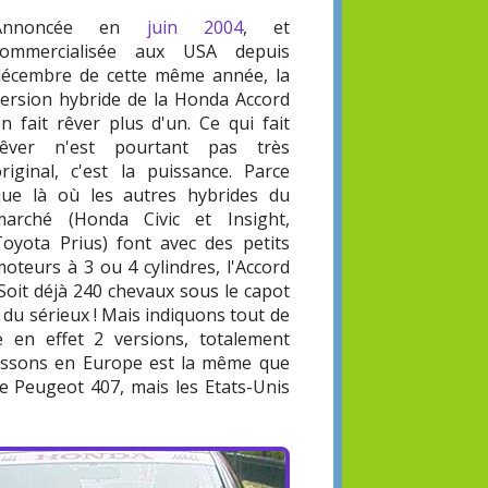
Annoncée en
juin 2004
, et
commercialisée aux USA depuis
décembre de cette même année, la
version hybride de la Honda Accord
n fait rêver plus d'un. Ce qui fait
rêver n'est pourtant pas très
original, c'est la puissance. Parce
que là où les autres hybrides du
marché (Honda Civic et Insight,
Toyota Prius) font avec des petits
oteurs à 3 ou 4 cylindres, l'Accord
Soit déjà 240 chevaux sous le capot
t du sérieux ! Mais indiquons tout de
e en effet 2 versions, totalement
aissons en Europe est la même que
une Peugeot 407, mais les Etats-Unis