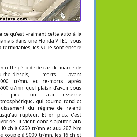
e ce qu'est vraiment cette auto à la
ez jamais dans une Honda VTEC, vous
à formidables, les V6 le sont encore
En cette période de raz-de-marée de
turbo-diesels, morts avant
2000 tr/mn, et re-morts après
000 tr/mn, quel plaisir d'avoir sous
le pied un vrai essence
atmosphérique, qui tourne rond et
puissament du régime de ralenti
jusqu'au rupteur. Et en plus, c'est
ybride. Il vient donc s'ajouter aux
240 ch à 6250 tr/mn et aux 287 Nm
e couple à 5000 tr/mn, les 16 ch et