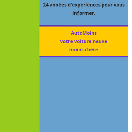
24 années d'expériences pour vous
informer.
AutoMoins
votre voiture neuve
moins chère