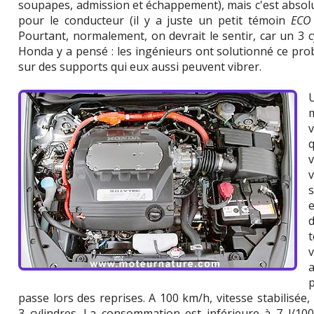
soupapes, admission et échappement), mais c'est absol
pour le conducteur (il y a juste un petit témoin
ECO
Pourtant, normalement, on devrait le sentir, car un 3 c
Honda y a pensé : les ingénieurs ont solutionné ce pr
sur des supports qui eux aussi peuvent vibrer.
U
m
q
s
e
t
a
passe lors des reprises. A 100 km/h, vitesse stabilisée
3 cylindres. La consommation est inférieure à 7 l/10