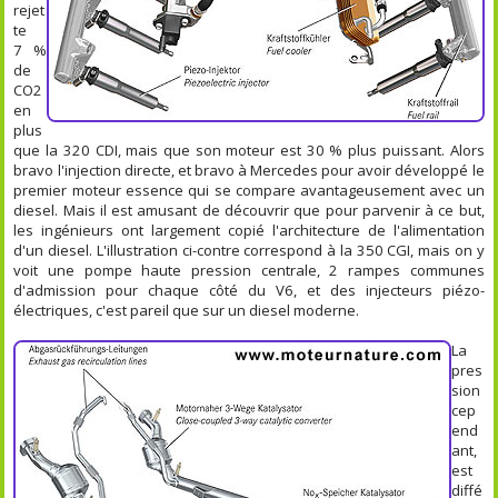
rejet
te
7 %
de
CO2
en
plus
que la 320 CDI, mais que son moteur est 30 % plus puissant. Alors
bravo l'injection directe, et bravo à Mercedes pour avoir développé le
premier moteur essence qui se compare avantageusement avec un
diesel. Mais il est amusant de découvrir que pour parvenir à ce but,
les ingénieurs ont largement copié l'architecture de l'alimentation
d'un diesel. L'illustration ci-contre correspond à la 350 CGI, mais on y
voit une pompe haute pression centrale, 2 rampes communes
d'admission pour chaque côté du V6, et des injecteurs piézo-
électriques, c'est pareil que sur un diesel moderne.
La
pres
sion
cep
end
ant,
est
diffé