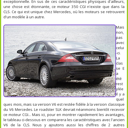
exceptionnelle. En sus de ces caractéristiques physiques d'ailleurs,
une chose est étonnante, ce moteur 350 CGI n'existe que dans la
CLS. Ce qui est unique chez Mercedes, où les moteurs se retrouvent
d'un modèle à un autre.
Mais
non,
pas
avec
celui
-ci.
La
clas
se E
a
été
rest
ylée
il y a
quel
ques mois, mais sa version V6 est restée fidèle à la version classique
du V6 Mercedes. Le roadster SLK devrait néanmoins bientôt recevoir
ce moteur CGI... Mais ici, pour en montrer rapidement les avantages,
le tableau ci-dessous en comparera les caractéristiques avec l'ancien
V6 de la CLS. Nous y ajoutons aussi les chiffres de 2 autres