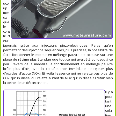
uco
up
mie
ux
que
le
cons
truct
eur
japonais grâce aux injecteurs piézo-électriques. Parce qu'en
permettant des injections séquencées, plus précises, la possibilité de
faire fonctionner le moteur en mélange pauvre est acquise sur une
plage de régime plus étendue que tout ce qui avait été vu jusqu'à ce
jour. Revers de la médaille, le fonctionnement en mélange pauvre
brûle plus d'air, avec la conséquence immédiate de rejeter plus
d'oxydes d'azote (NOx). Et voilà l'essence qui ne rejette pas plus de
CO2 qu'un diesel qui rejette autant de NOx qu'un diesel ! C'était bien
la peine de se décarcasser...
Il y a
pour
tant
une
solu
tion,