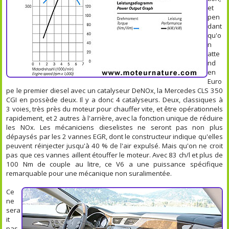
et
pen
dant
qu'o
n
atte
nd
en
Euro
pe le premier diesel avec un catalyseur DeNOx, la Mercedes CLS 350
CGI en possède deux. Il y a donc 4 catalyseurs. Deux, classiques à
3 voies, très près du moteur pour chauffer vite, et être opérationnels
rapidement, et 2 autres à l'arrière, avec la fonction unique de réduire
les NOx. Les mécaniciens dieselistes ne seront pas non plus
dépaysés par les 2 vannes EGR, dont le constructeur indique qu'elles
peuvent réinjecter jusqu'à 40 % de l'air expulsé. Mais qu'on ne croit
pas que ces vannes aillent étouffer le moteur. Avec 83 ch/l et plus de
100 Nm de couple au litre, ce V6 a une puissance spécifique
remarquable pour une mécanique non suralimentée.
Ce
ne
sera
it
pas