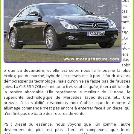
tous
les
cas
pour
tant,
la
350
CGI
se
réve
lera
plus
sobr
e que sa devancière, et elle est selon nous la limousine la plus
écologique du marché, hybrides et diesels mis à part. Il faudrait alors
démocratiser sa technologie, mais qu'on ne se fasse pas de fausses
joies. La CLS 350 CGI est une auto très sophistiquée, il sera difficile de
la rendre abordable. Elle représente le meilleur de l'Europe, la
supériorité technologique de Mercedes (avec Bosch), et... Une
preuve, à la validité néanmoins non établie, que le moteur à
allumage commandé n'est pas encore à enterrer face à un diesel qui
n'en finit pas de battre des records de vente.
PS : Diesel ou essence, nous voyons que l'un comme l'autre
deviennent de plus en plus chers et complexes, que leurs