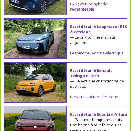
BYD
;
voiture-hybride-
rechargeable
Essai détaillé Leapmotor B10
électrique
— Le prix comme meilleur
argument.
Leapmotor
;
voiture-electrique
Essai détaillé Renault
Twingo E-Tech
— L'électrique championne de
sobriété.
Renault
;
voiture-electrique
Essai détaillé Suzuki e-Vitara
— Pas une championne mais
une bonne à tout faire qui se
révèlera au quotidien.