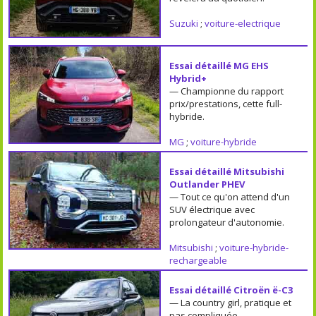
Suzuki
;
voiture-electrique
Essai détaillé MG EHS
Hybrid+
— Championne du rapport
prix/prestations, cette full-
hybride.
MG
;
voiture-hybride
Essai détaillé Mitsubishi
Outlander PHEV
— Tout ce qu'on attend d'un
SUV électrique avec
prolongateur d'autonomie.
Mitsubishi
;
voiture-hybride-
rechargeable
Essai détaillé Citroën ë-C3
— La country girl, pratique et
pas compliquée.