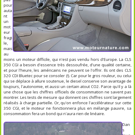
pour
auta
nt
un
mot
eur
fragi
le,
mais
au
moins un moteur difficile, qui n'est pas vendu hors d'Europe. La CLS
350 CGI a besoin d'essence très dessoufrée, d'une qualité certaine,
et pour l'heure, les américains ne peuvent se l'offrir. Ils ont des CLS
320 CDI Bluetec pour se consoler (!). Car pour le gros rouleur, ou celui
qui se déplace à allure soutenue, le diesel conserve son avantage de
toujours, l'autonomie, et aussi un certain atout CO2. Parce qu'il y a là
une chose que les chiffres officiels de consommation ne savent pas
montrer. Les tests de mesure qui donnent ces chiffres sont largement
réalisés à charge partielle. Or, qu'on enfonce l'accélérateur sur cette
350 CGI, et le moteur ne fonctionnera plus en mélange pauvre, sa
consommation fera un bond qui n'aura rien de linéaire.
Dan
s