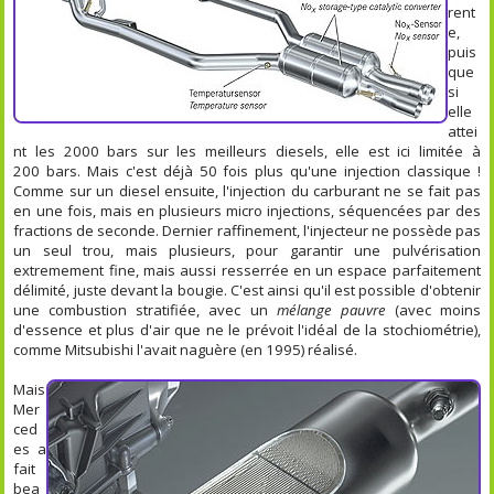
rent
e,
puis
que
si
elle
attei
nt les 2000 bars sur les meilleurs diesels, elle est ici limitée à
200 bars. Mais c'est déjà 50 fois plus qu'une injection classique !
Comme sur un diesel ensuite, l'injection du carburant ne se fait pas
en une fois, mais en plusieurs micro injections, séquencées par des
fractions de seconde. Dernier raffinement, l'injecteur ne possède pas
un seul trou, mais plusieurs, pour garantir une pulvérisation
extremement fine, mais aussi resserrée en un espace parfaitement
délimité, juste devant la bougie. C'est ainsi qu'il est possible d'obtenir
une combustion stratifiée, avec un
mélange pauvre
(avec moins
d'essence et plus d'air que ne le prévoit l'idéal de la stochiométrie),
comme Mitsubishi l'avait naguère (en 1995) réalisé.
Mais
Mer
ced
es a
fait
bea