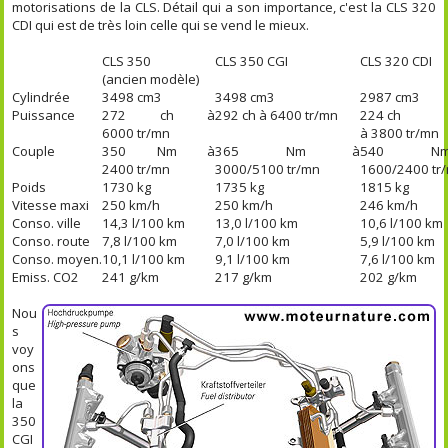
motorisations de la CLS. Détail qui a son importance, c'est la CLS 320
CDI qui est de très loin celle qui se vend le mieux.
CLS 350
CLS 350 CGI
CLS 320 CDI
(ancien modèle)
Cylindrée
3498 cm3
3498 cm3
2987 cm3
Puissance
272 ch à
292 ch à 6400 tr/mn
224 ch
6000 tr/mn
à 3800 tr/mn
Couple
350 Nm à
365 Nm à
540 
2400 tr/mn
3000/5100 tr/mn
1600/2400 tr
Poids
1730 kg
1735 kg
1815 kg
Vitesse maxi
250 km/h
250 km/h
246 km/h
Conso. ville
14,3 l/100 km
13,0 l/100 km
10,6 l/100 km
Conso. route
7,8 l/100 km
7,0 l/100 km
5,9 l/100 km
Conso. moyen.
10,1 l/100 km
9,1 l/100 km
7,6 l/100 km
Emiss. CO2
241 g/km
217 g/km
202 g/km
Nou
s
voy
ons
que
la
350
CGI