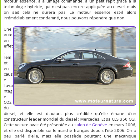
moteur essence, à allumage commandé, a un petit répit grâce à la
technologie hybride, qui n'est pas encore appliquée au diesel, mais
on sait cela ne durera pas. Le moteur essence est-il alors
irrémédiablement condamné, nous pouvons répondre que non.
Une
auto
en
effet
,
rem
et
en
caus
e
l'ava
ntag
e
CO2
du
diesel, et elle est d'autant plus crédible qu'elle émane d'un
constructeur leader mondial du diesel : Mercedes. Et sa CLS 350 CGI.
Cette voiture avait été présentée au
salon de Genève
en mars 2006,
et elle est disponible sur le marché français depuis l'été 2006. On a
peu parlé d'elle, mais elle possède pourtant une mécanique