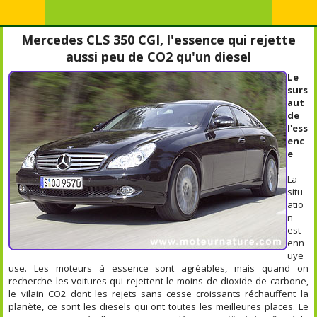
Mercedes CLS 350 CGI, l'essence qui rejette
aussi peu de CO2 qu'un diesel
Le
surs
aut
de
l'ess
enc
e
La
situ
atio
n
est
enn
uye
use. Les moteurs à essence sont agréables, mais quand on
recherche les voitures qui rejettent le moins de dioxide de carbone,
le vilain CO2 dont les rejets sans cesse croissants réchauffent la
planète, ce sont les diesels qui ont toutes les meilleures places. Le