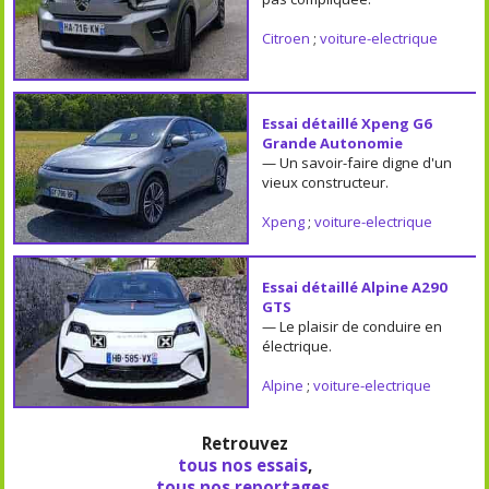
Citroen
;
voiture-electrique
Essai détaillé Xpeng G6
Grande Autonomie
— Un savoir-faire digne d'un
vieux constructeur.
Xpeng
;
voiture-electrique
Essai détaillé Alpine A290
GTS
— Le plaisir de conduire en
électrique.
Alpine
;
voiture-electrique
Retrouvez
tous nos essais
,
tous nos reportages
.