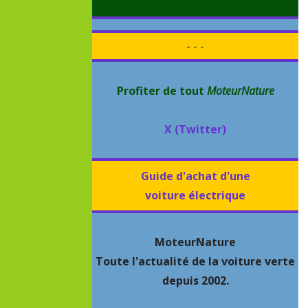
- - -
Profiter de tout
MoteurNature
X (Twitter)
Guide d'achat d'une
voiture électrique
MoteurNature
Toute l'actualité de la voiture verte
depuis 2002.