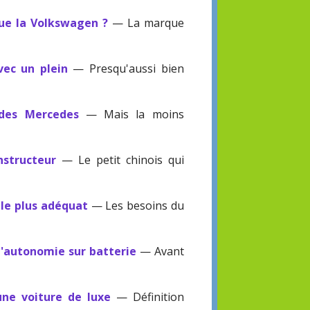
que la Volkswagen ?
— La marque
ec un plein
— Presqu'aussi bien
 des Mercedes
— Mais la moins
structeur
— Le petit chinois qui
 le plus adéquat
— Les besoins du
'autonomie sur batterie
— Avant
ne voiture de luxe
— Définition