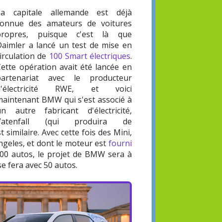
La capitale allemande est déjà
connue des amateurs de voitures
propres, puisque c'est là que
Daimler a lancé un test de mise en
irculation de
100 Smart électriques
.
Cette opération avait été lancée en
partenariat avec le producteur
d'électricité RWE, et voici
maintenant BMW qui s'est associé à
un autre fabricant d'électricité,
Vatenfall (qui produira de
t similaire. Avec cette fois des Mini,
ngeles, et dont le moteur est
fourni
c 500 autos, le projet de BMW sera à
se fera avec 50 autos.