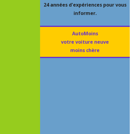
24 années d'expériences pour vous
informer.
AutoMoins
votre voiture neuve
moins chère