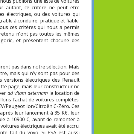
nous publions une liste de voitures
ur autant, ce critère ne peut être
res électriques, ou des voitures qui
rable à conduire, pratique et fiable.
tous ces critères qui nous a permis
s retenu n'ont pas toutes les mêmes
égorie, et présentent chacune des
gurent pas dans notre sélection. Mais
tre, mais qui n'y sont pas pour des
es versions électriques des Renault
tte page, mais leur constructeur ne
ayer
ad vitam aeternam
la location de
llons l'achat de voitures complètes.
iEV/Peugeot Ion/Citroën C-Zéro. Ces
 après leur lancement à 35 K€, leur
ible à 10900 €, avant de remonter à
voitures électriques avait été accru.
nte fait du yoyo. Si PSA est aussi