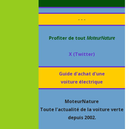
- - -
Profiter de tout
MoteurNature
X (Twitter)
Guide d'achat d'une
voiture électrique
MoteurNature
Toute l'actualité de la voiture verte
depuis 2002.