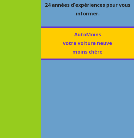
24 années d'expériences pour vous
informer.
AutoMoins
votre voiture neuve
moins chère