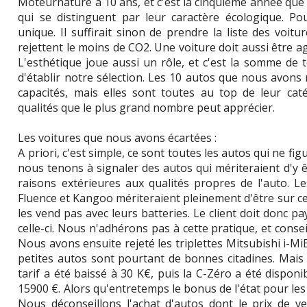
Moteurnature a 10 ans, et c'est la cinquième année que 
qui se distinguent par leur caractère écologique. Po
unique. Il suffirait sinon de prendre la liste des voitu
rejettent le moins de CO2. Une voiture doit aussi être ag
L'esthétique joue aussi un rôle, et c'est la somme de 
d'établir notre sélection. Les 10 autos que nous avon
capacités, mais elles sont toutes au top de leur cat
qualités que le plus grand nombre peut apprécier.
Les voitures que nous avons écartées :
A priori, c'est simple, ce sont toutes les autos qui ne fi
nous tenons à signaler des autos qui mériteraient d'y ê
raisons extérieures aux qualités propres de l'auto. L
Fluence et Kangoo mériteraient pleinement d'être sur ce
les vend pas avec leurs batteries. Le client doit donc p
celle-ci. Nous n'adhérons pas à cette pratique, et consei
Nous avons ensuite rejeté les triplettes Mitsubishi i-M
petites autos sont pourtant de bonnes citadines. Mais
tarif a été baissé à 30 K€, puis la C-Zéro a été dispon
15900 €. Alors qu'entretemps le bonus de l'état pour les 
Nous déconseillons l'achat d'autos dont le prix de ve