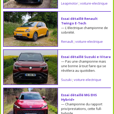
Leapmotor
;
voiture-electrique
Essai détaillé Renault
Twingo E-Tech
— L'électrique championne de
sobriété.
Renault
;
voiture-electrique
Essai détaillé Suzuki e-Vitara
— Pas une championne mais
une bonne à tout faire qui se
révèlera au quotidien.
Suzuki
;
voiture-electrique
Essai détaillé MG EHS
Hybrid+
— Championne du rapport
prix/prestations, cette full-
hybride.