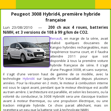
Peugeot 3008 Hybrid4, première hybride
française
Lun 23/08/2010 —
200 ch aux 4 roues, batteries
NiMH, et 3 versions de 108 à 99 g/km de CO2.
Renault
, en marge de la série, avait
réalisé quelques douzaines de
Kangoo hybrides rechargeables, mais
l'expérience tourna court, et il faudra
attendre 2011 pour que soit
disponible à tous la première voiture
hybride française de série. Il s'agit
d'une Peugeot 3008, et sans surprise,
il s'agit d'une version haut de gamme de ce modèle, avec la
technologie
Hybrid4
sur laquelle PSA travaillait depuis plusieurs
années. Pour la résumer en 2 mots, le moteur à combustion interne
est sous le capot avant, pendant que le moteur électrique est acollé
au train arrière. L'architecture est parallèle, et selon les besoins, ou la
volonté du conducteur, la 3008 Hybrid4 sera une classique traction
avant à moteur thermique, ou une propulsion électrique, ou une
traction intégrale hybride. Ce choix parait alléchant, mais on
regrettera un peu que la batterie soit à technologie NiMH.