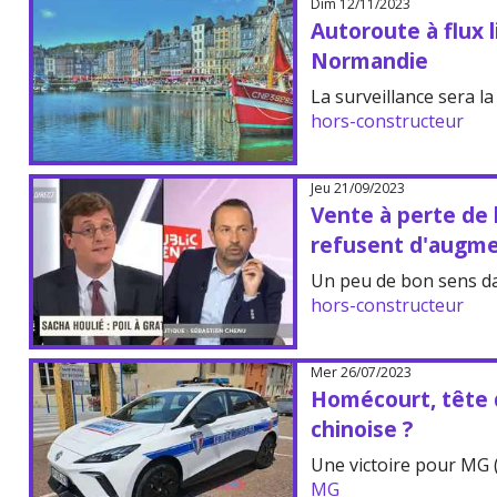
Dim 12/11/2023
Autoroute à flux l
Normandie
La surveillance sera l
hors-constructeur
Jeu 21/09/2023
Vente à perte de 
refusent d'augment
Un peu de bon sens d
hors-constructeur
Mer 26/07/2023
Homécourt, tête d
chinoise ?
Une victoire pour MG (
MG