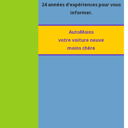
24 années d'expériences pour vous
informer.
AutoMoins
votre voiture neuve
moins chère