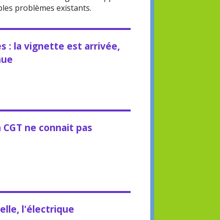
iples problèmes existants.
 : la vignette est arrivée,
nue
a CGT ne connait pas
lle, l'électrique