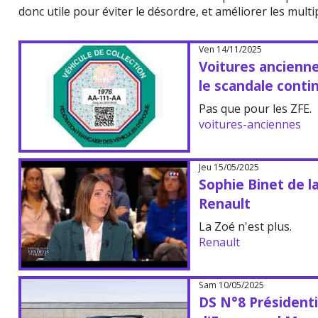
donc utile pour éviter le désordre, et améliorer les mult
Ven 14/11/2025
Voitures anciennes
le scandale conti
Pas que pour les ZFE.
voitures-anciennes
Jeu 15/05/2025
Sophie Binet de l
Renault
La Zoé n'est plus.
Renault
Sam 10/05/2025
DS N°8 Présidentie