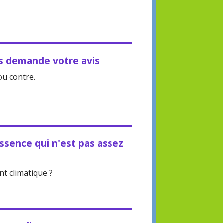
us demande votre avis
u contre.
essence qui n'est pas assez
nt climatique ?