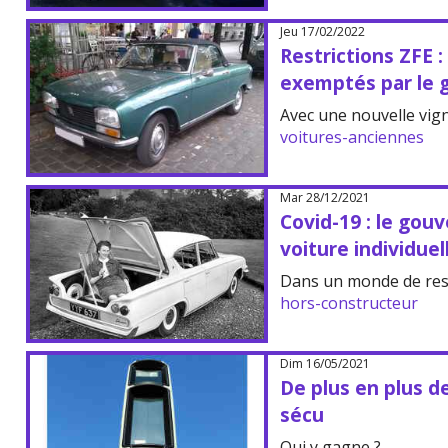
Jeu 17/02/2022
Restrictions ZFE :
exemptés par le
Avec une nouvelle vigne
voitures-anciennes
Mar 28/12/2021
Covid-19 : le gou
voiture individuel
Dans un monde de rest
hors-constructeur
Dim 16/05/2021
De plus en plus de
sécu
Qui y gagne ?