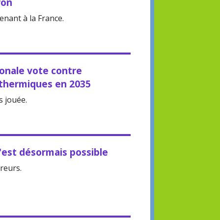
ron
nant à la France.
onale vote contre
s thermiques en 2035
s jouée.
c'est désormais possible
reurs.