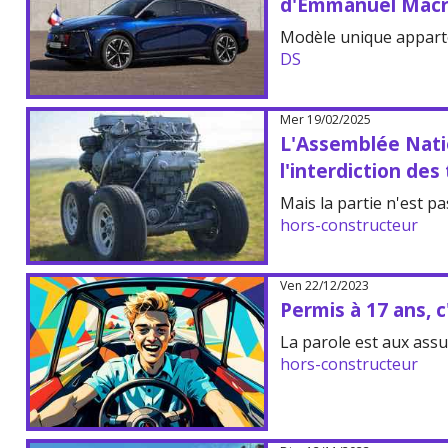
d'Emmanuel Mac
Modèle unique apparte
DS
Mer 19/02/2025
L'Assemblée Nati
l'interdiction de
Mais la partie n'est pa
hors-constructeur
Ven 22/12/2023
Permis à 17 ans, 
La parole est aux assu
hors-constructeur