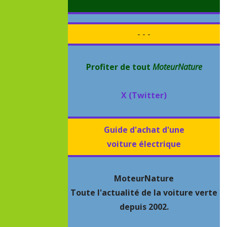
- - -
Profiter de tout
MoteurNature
X (Twitter)
Guide d'achat d'une
voiture électrique
MoteurNature
Toute l'actualité de la voiture verte
depuis 2002.