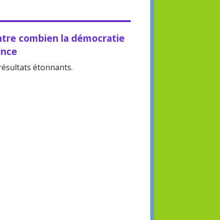
ntre combien la démocratie
ance
résultats étonnants.