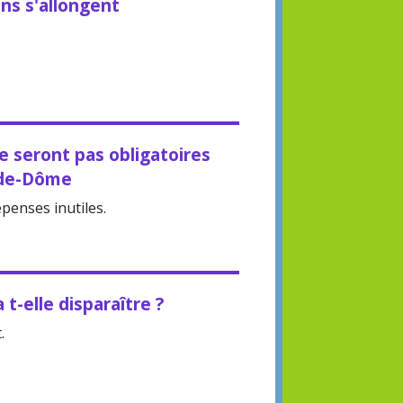
ions s'allongent
e seront pas obligatoires
-de-Dôme
épenses inutiles.
t-elle disparaître ?
.