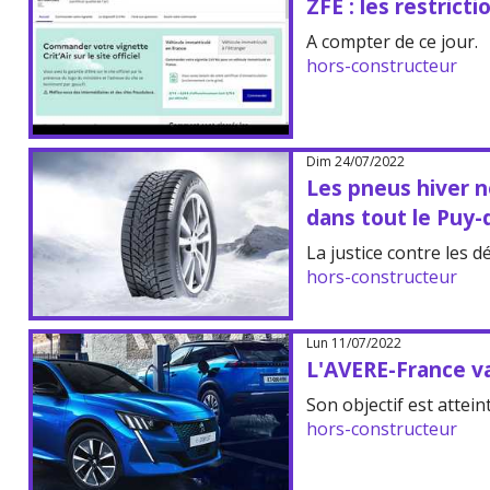
ZFE : les restrict
A compter de ce jour.
hors-constructeur
Dim 24/07/2022
Les pneus hiver n
dans tout le Puy
La justice contre les d
hors-constructeur
Lun 11/07/2022
L'AVERE-France va 
Son objectif est atteint
hors-constructeur