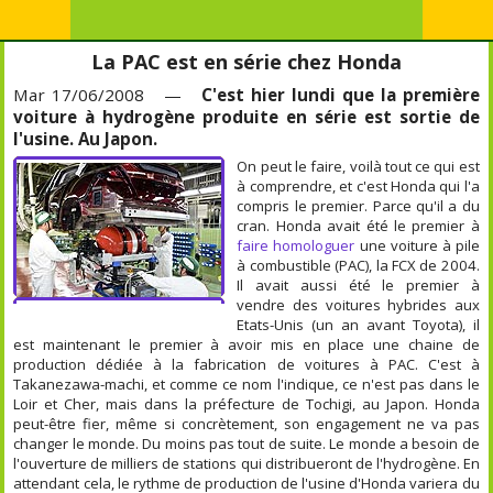
La PAC est en série chez Honda
Mar 17/06/2008 —
C'est hier lundi que la première
voiture à hydrogène produite en série est sortie de
l'usine. Au Japon.
On peut le faire, voilà tout ce qui est
à comprendre, et c'est Honda qui l'a
compris le premier. Parce qu'il a du
cran. Honda avait été le premier à
faire homologuer
une voiture à pile
à combustible (PAC), la FCX de 2004.
Il avait aussi été le premier à
vendre des voitures hybrides aux
Etats-Unis (un an avant Toyota), il
est maintenant le premier à avoir mis en place une chaine de
production dédiée à la fabrication de voitures à PAC. C'est à
Takanezawa-machi, et comme ce nom l'indique, ce n'est pas dans le
Loir et Cher, mais dans la préfecture de Tochigi, au Japon. Honda
peut-être fier, même si concrètement, son engagement ne va pas
changer le monde. Du moins pas tout de suite. Le monde a besoin de
l'ouverture de milliers de stations qui distribueront de l'hydrogène. En
attendant cela, le rythme de production de l'usine d'Honda variera du