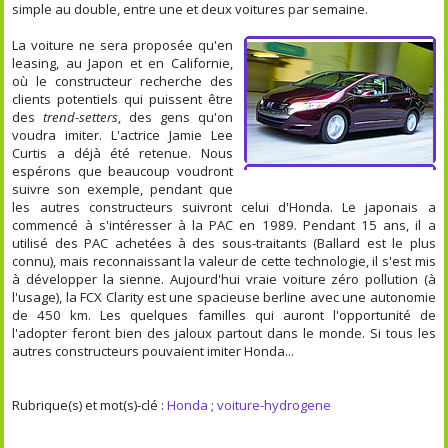
simple au double, entre une et deux voitures par semaine.
La voiture ne sera proposée qu'en
leasing, au Japon et en Californie,
où le constructeur recherche des
clients potentiels qui puissent être
des
trend-setters
, des gens qu'on
voudra imiter. L'actrice Jamie Lee
Curtis a déjà été retenue. Nous
espérons que beaucoup voudront
suivre son exemple, pendant que
les autres constructeurs suivront celui d'Honda. Le japonais a
commencé à s'intéresser à la PAC en 1989. Pendant 15 ans, il a
utilisé des PAC achetées à des sous-traitants (Ballard est le plus
connu), mais reconnaissant la valeur de cette technologie, il s'est mis
à développer la sienne. Aujourd'hui vraie voiture zéro pollution (à
l'usage), la FCX Clarity est une spacieuse berline avec une autonomie
de 450 km. Les quelques familles qui auront l'opportunité de
l'adopter feront bien des jaloux partout dans le monde. Si tous les
autres constructeurs pouvaient imiter Honda...
Rubrique(s) et mot(s)-clé :
Honda
;
voiture-hydrogene