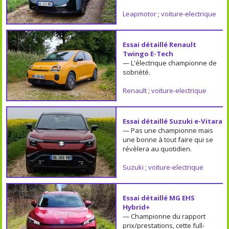
Leapmotor
;
voiture-electrique
Essai détaillé Renault
Twingo E-Tech
— L'électrique championne de
sobriété.
Renault
;
voiture-electrique
Essai détaillé Suzuki e-Vitara
— Pas une championne mais
une bonne à tout faire qui se
révèlera au quotidien.
Suzuki
;
voiture-electrique
Essai détaillé MG EHS
Hybrid+
— Championne du rapport
prix/prestations, cette full-