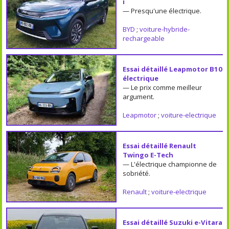
i
— Presqu'une électrique.
BYD
;
voiture-hybride-
rechargeable
Essai détaillé Leapmotor B10
électrique
— Le prix comme meilleur
argument.
Leapmotor
;
voiture-electrique
Essai détaillé Renault
Twingo E-Tech
— L'électrique championne de
sobriété.
Renault
;
voiture-electrique
Essai détaillé Suzuki e-Vitara