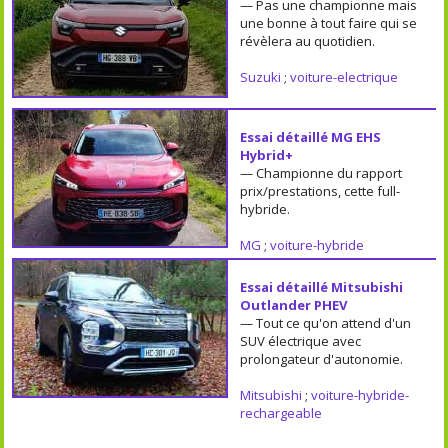
— Pas une championne mais
une bonne à tout faire qui se
révèlera au quotidien.
Suzuki
;
voiture-electrique
Essai détaillé MG EHS
Hybrid+
— Championne du rapport
prix/prestations, cette full-
hybride.
MG
;
voiture-hybride
Essai détaillé Mitsubishi
Outlander PHEV
— Tout ce qu'on attend d'un
SUV électrique avec
prolongateur d'autonomie.
Mitsubishi
;
voiture-hybride-
rechargeable