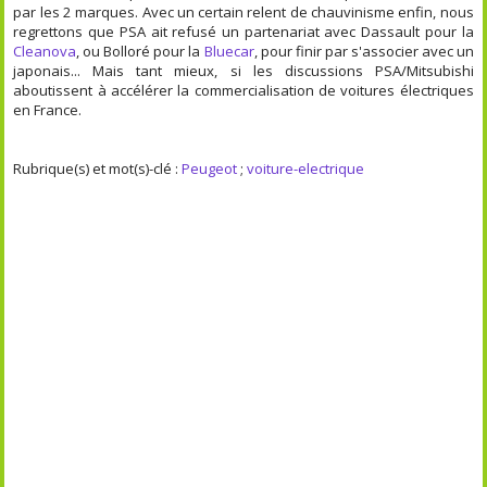
par les 2 marques. Avec un certain relent de chauvinisme enfin, nous
regrettons que PSA ait refusé un partenariat avec Dassault pour la
Cleanova
, ou Bolloré pour la
Bluecar
, pour finir par s'associer avec un
japonais... Mais tant mieux, si les discussions PSA/Mitsubishi
aboutissent à accélérer la commercialisation de voitures électriques
en France.
Rubrique(s) et mot(s)-clé :
Peugeot
;
voiture-electrique