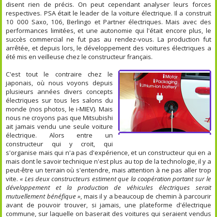
disent rien de précis. On peut cependant analyser leurs forces
respectives. PSA était le leader de la voiture électrique. Il a construit
10 000 Saxo, 106, Berlingo et Partner électriques. Mais avec des
performances limitées, et une autonomie qui l'était encore plus, le
succès commercial ne fut pas au rendez-vous. La production fut
arrêtée, et depuis lors, le développement des voitures électriques a
été mis en veilleuse chez le constructeur français.
C'est tout le contraire chez le
japonais, où nous voyons depuis
plusieurs années divers concepts
électriques sur tous les salons du
monde (nos photos, le i-MIEV). Mais
nous ne croyons pas que Mitsubishi
ait jamais vendu une seule voiture
électrique. Alors entre un
constructeur qui y croit, qui
s'organise mais qui n'a pas d'expérience, et un constructeur qui en a
mais dont le savoir technique n'est plus au top de la technologie, il y a
peut-être un terrain où s'entendre, mais attention à ne pas aller trop
vite.
« Les deux constructeurs estiment que la coopération portant sur le
développement et la production de véhicules électriques serait
mutuellement bénéfique »
, mais il y a beaucoup de chemin à parcourir
avant de pouvoir trouver, si jamais, une plateforme d'électrique
commune, sur laquelle on baserait des voitures qui seraient vendus