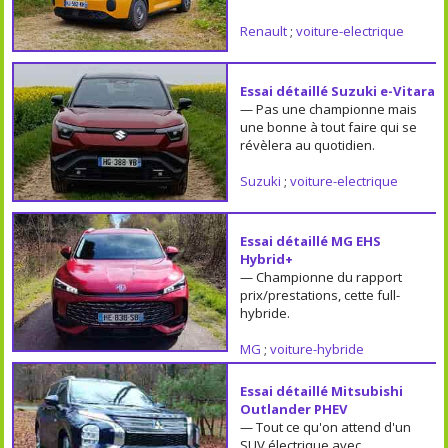
Renault
;
voiture-electrique
Essai détaillé Suzuki e-Vitara
— Pas une championne mais
une bonne à tout faire qui se
révèlera au quotidien.
Suzuki
;
voiture-electrique
Essai détaillé MG EHS
Hybrid+
— Championne du rapport
prix/prestations, cette full-
hybride.
MG
;
voiture-hybride
Essai détaillé Mitsubishi
Outlander PHEV
— Tout ce qu'on attend d'un
SUV électrique avec