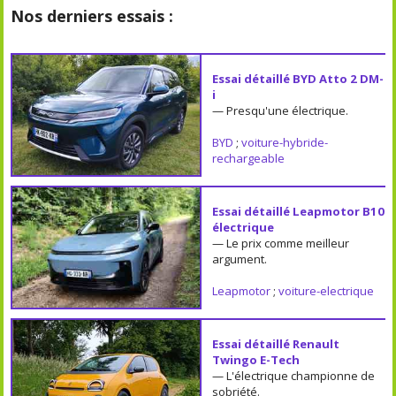
Nos derniers essais :
Essai détaillé BYD Atto 2 DM-
i
— Presqu'une électrique.
BYD
;
voiture-hybride-
rechargeable
Essai détaillé Leapmotor B10
électrique
— Le prix comme meilleur
argument.
Leapmotor
;
voiture-electrique
Essai détaillé Renault
Twingo E-Tech
— L'électrique championne de
sobriété.