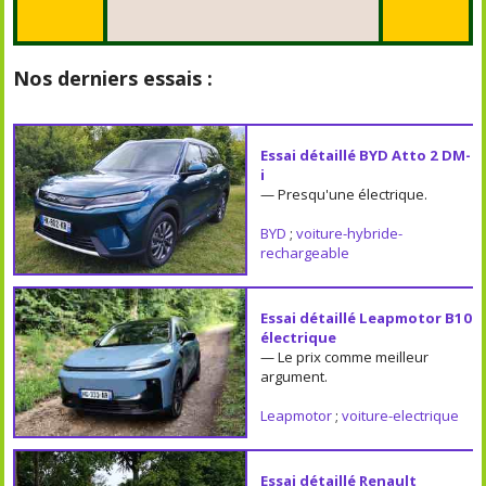
Nos derniers essais :
Essai détaillé BYD Atto 2 DM-
i
— Presqu'une électrique.
BYD
;
voiture-hybride-
rechargeable
Essai détaillé Leapmotor B10
électrique
— Le prix comme meilleur
argument.
Leapmotor
;
voiture-electrique
Essai détaillé Renault