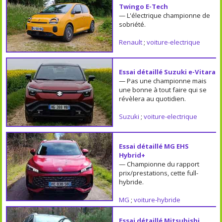
Twingo E-Tech
— L'électrique championne de
sobriété.
Renault
;
voiture-electrique
Essai détaillé Suzuki e-Vitara
— Pas une championne mais
une bonne à tout faire qui se
révèlera au quotidien.
Suzuki
;
voiture-electrique
Essai détaillé MG EHS
Hybrid+
— Championne du rapport
prix/prestations, cette full-
hybride.
MG
;
voiture-hybride
Essai détaillé Mitsubishi