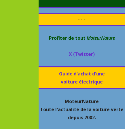
- - -
Profiter de tout
MoteurNature
X (Twitter)
Guide d'achat d'une
voiture électrique
MoteurNature
Toute l'actualité de la voiture verte
depuis 2002.