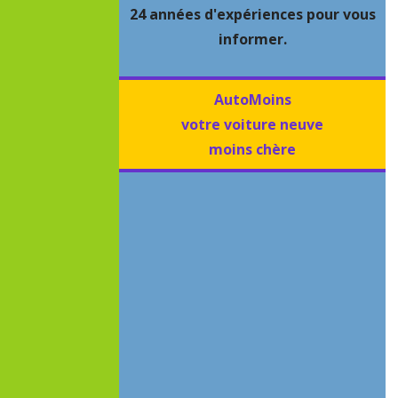
24 années d'expériences pour vous
informer.
AutoMoins
votre voiture neuve
moins chère