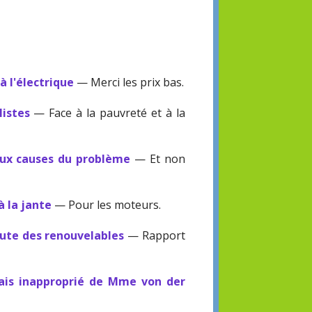
à l'électrique
— Merci les prix bas.
listes
— Face à la pauvreté et à la
 aux causes du problème
— Et non
à la jante
— Pour les moteurs.
aute des renouvelables
— Rapport
mais inapproprié de Mme von der