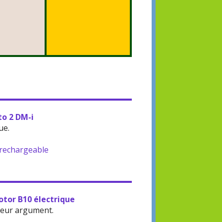
to 2 DM-i
ue.
-rechargeable
otor B10 électrique
leur argument.