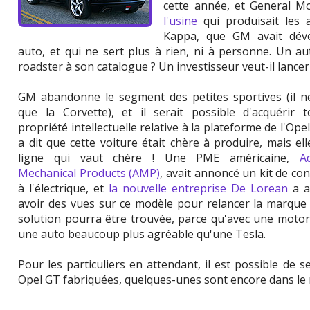
cette année, et General M
l'usine
qui produisait les a
Kappa, que GM avait déve
auto, et qui ne sert plus à rien, ni à personne. Un au
roadster à son catalogue ? Un investisseur veut-il lancer
GM abandonne le segment des petites sportives (il n
que la Corvette), et il serait possible d'acquérir t
propriété intellectuelle relative à la plateforme de l'Ope
a dit que cette voiture était chère à produire, mais el
ligne qui vaut chère ! Une PME américaine,
A
Mechanical Products (AMP)
, avait annoncé un kit de co
à l'électrique, et
la nouvelle entreprise De Lorean
a a
avoir des vues sur ce modèle pour relancer la marqu
solution pourra être trouvée, parce qu'avec une motoris
une auto beaucoup plus agréable qu'une Tesla.
Pour les particuliers en attendant, il est possible de 
Opel GT fabriquées, quelques-unes sont encore dans le 