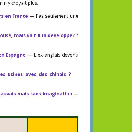
 n'y croyait plus.
rs en France
— Pas seulement une
ouse, mais va t-il la développer ?
 en Espagne
— L'ex-anglais devenu
ses usines avec des chinois ?
—
 mauvais mais sans imagination
—