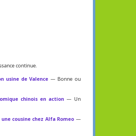
ssance continue.
on usine de Valence
— Bonne ou
nomique chinois en action
— Un
 une cousine chez Alfa Romeo
—