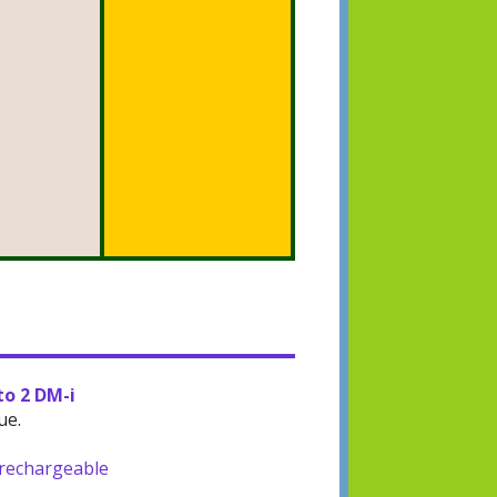
to 2 DM-i
ue.
-rechargeable