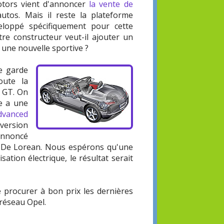
otors vient d'annoncer
la vente de
utos. Mais il reste la plateforme
loppé spécifiquement pour cette
tre constructeur veut-il ajouter un
 une nouvelle sportive ?
e garde
oute la
l GT. On
le a une
dvanced
nversion
nnoncé
e De Lorean. Nous espérons qu'une
ation électrique, le résultat serait
se procurer à bon prix les dernières
réseau Opel.