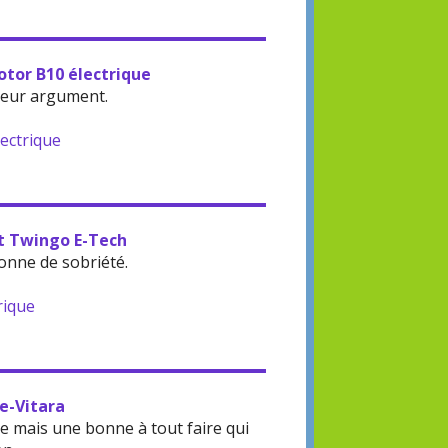
otor B10 électrique
leur argument.
lectrique
lt Twingo E-Tech
onne de sobriété.
rique
 e-Vitara
 mais une bonne à tout faire qui