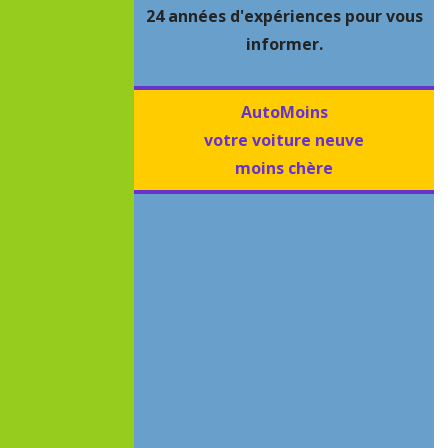
24 années d'expériences pour vous
informer.
AutoMoins
votre voiture neuve
moins chère