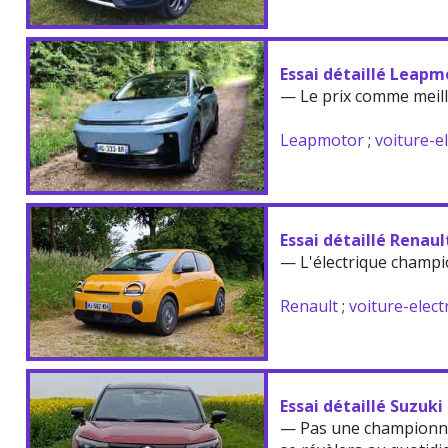
Essai détaillé Leapm
— Le prix comme meil
Leapmotor
;
voiture-e
Essai détaillé Renau
— L'électrique champi
Renault
;
voiture-elect
Essai détaillé Suzuki
— Pas une championne