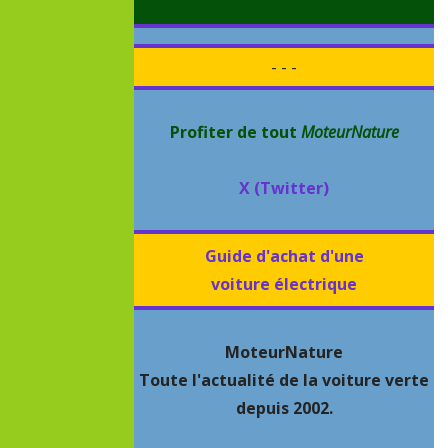
- - -
Profiter de tout
MoteurNature
X (Twitter)
Guide d'achat d'une
voiture électrique
MoteurNature
Toute l'actualité de la voiture verte
depuis 2002.