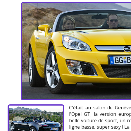
C'était au salon de Genèv
l'Opel GT, la version euro
belle voiture de sport, un 
ligne basse, super sexy ! La