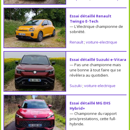
Essai détaillé Renault
Twingo E-Tech
— L'électrique championne de
sobriété.
Renault
;
voiture-electrique
Essai détaillé Suzuki e-Vitara
— Pas une championne mais
une bonne à tout faire qui se
révèlera au quotidien.
Suzuki
;
voiture-electrique
Essai détaillé MG EHS
Hybrid+
— Championne du rapport
prix/prestations, cette full-
hybride.