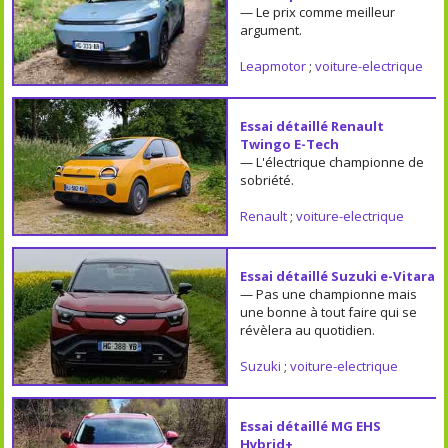
— Le prix comme meilleur
argument.
Leapmotor
;
voiture-electrique
Essai détaillé Renault
Twingo E-Tech
— L'électrique championne de
sobriété.
Renault
;
voiture-electrique
Essai détaillé Suzuki e-Vitara
— Pas une championne mais
une bonne à tout faire qui se
révèlera au quotidien.
Suzuki
;
voiture-electrique
Essai détaillé MG EHS
Hybrid+