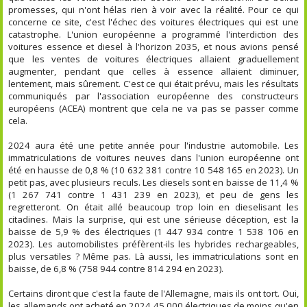
promesses, qui n'ont hélas rien à voir avec la réalité. Pour ce qui
concerne ce site, c'est l'échec des voitures électriques qui est une
catastrophe. L'union européenne a programmé l'interdiction des
voitures essence et diesel à l'horizon 2035, et nous avions pensé
que les ventes de voitures électriques allaient graduellement
augmenter, pendant que celles à essence allaient diminuer,
lentement, mais sûrement. C'est ce qui était prévu, mais les résultats
communiqués par l'association européenne des constructeurs
européens (ACEA) montrent que cela ne va pas se passer comme
cela.
2024 aura été une petite année pour l'industrie automobile. Les
immatriculations de voitures neuves dans l'union européenne ont
été en hausse de 0,8 % (10 632 381 contre 10 548 165 en 2023). Un
petit pas, avec plusieurs reculs. Les diesels sont en baisse de 11,4 %
(1 267 741 contre 1 431 239 en 2023), et peu de gens les
regretteront. On était allé beaucoup trop loin en dieselisant les
citadines. Mais la surprise, qui est une sérieuse déception, est la
baisse de 5,9 % des électriques (1 447 934 contre 1 538 106 en
2023). Les automobilistes préfèrent-ils les hybrides rechargeables,
plus versatiles ? Même pas. Là aussi, les immatriculations sont en
baisse, de 6,8 % (758 944 contre 814 294 en 2023).
Certains diront que c'est la faute de l'Allemagne, mais ils ont tort. Oui,
les allemands ont acheté en 2024 45 000 électriques de moins qu'en