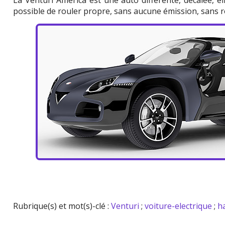
La Venturi America est une auto différente, décalée, el
possible de rouler propre, sans aucune émission, sans 
Rubrique(s) et mot(s)-clé :
Venturi
;
voiture-electrique
;
h