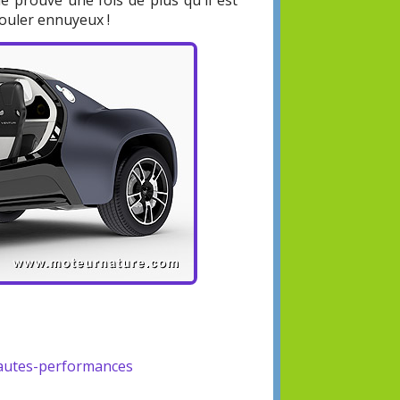
le prouve une fois de plus qu'il est
rouler ennuyeux !
autes-performances