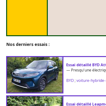
Nos derniers essais :
Essai détaillé BYD At
— Presqu'une électriq
BYD
;
voiture-hybride
Essai détaillé Leapm