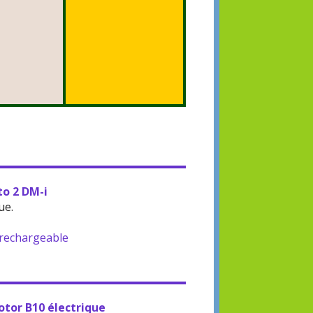
to 2 DM-i
ue.
-rechargeable
otor B10 électrique