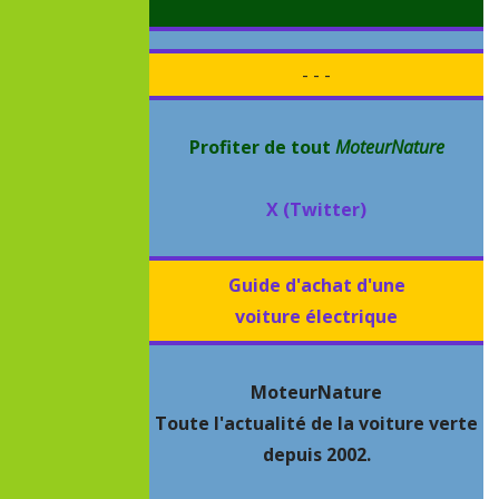
- - -
Profiter de tout
MoteurNature
X (Twitter)
Guide d'achat d'une
voiture électrique
MoteurNature
Toute l'actualité de la voiture verte
depuis 2002.