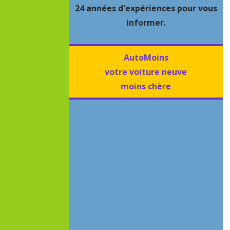
24 années d'expériences pour vous
informer.
AutoMoins
votre voiture neuve
moins chère