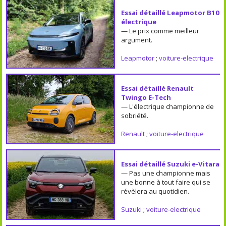
Essai détaillé Leapmotor B10
électrique
— Le prix comme meilleur
argument.
Leapmotor
;
voiture-electrique
Essai détaillé Renault
Twingo E-Tech
— L'électrique championne de
sobriété.
Renault
;
voiture-electrique
Essai détaillé Suzuki e-Vitara
— Pas une championne mais
une bonne à tout faire qui se
révèlera au quotidien.
Suzuki
;
voiture-electrique