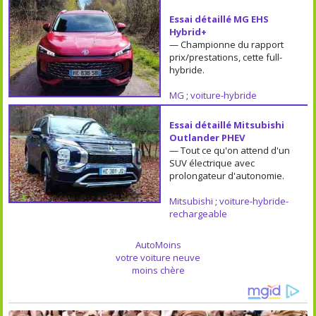
Essai détaillé MG EHS
Hybrid+
— Championne du rapport
prix/prestations, cette full-
hybride.
MG
;
voiture-hybride
Essai détaillé Mitsubishi
Outlander PHEV
— Tout ce qu'on attend d'un
SUV électrique avec
prolongateur d'autonomie.
Mitsubishi
;
voiture-hybride-
rechargeable
AutoMoins
votre voiture neuve
moins chère