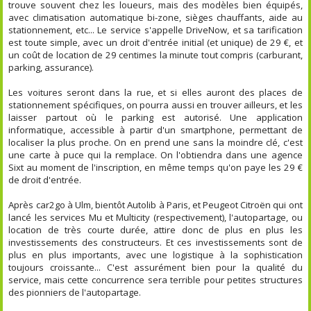
trouve souvent chez les loueurs, mais des modèles bien équipés,
avec climatisation automatique bi-zone, sièges chauffants, aide au
stationnement, etc... Le service s'appelle DriveNow, et sa tarification
est toute simple, avec un droit d'entrée initial (et unique) de 29 €, et
un coût de location de 29 centimes la minute tout compris (carburant,
parking, assurance).
Les voitures seront dans la rue, et si elles auront des places de
stationnement spécifiques, on pourra aussi en trouver ailleurs, et les
laisser partout où le parking est autorisé. Une application
informatique, accessible à partir d'un smartphone, permettant de
localiser la plus proche. On en prend une sans la moindre clé, c'est
une carte à puce qui la remplace. On l'obtiendra dans une agence
Sixt au moment de l'inscription, en même temps qu'on paye les 29 €
de droit d'entrée.
Après car2go à Ulm, bientôt Autolib à Paris, et Peugeot Citroën qui ont
lancé les services Mu et Multicity (respectivement), l'autopartage, ou
location de très courte durée, attire donc de plus en plus les
investissements des constructeurs. Et ces investissements sont de
plus en plus importants, avec une logistique à la sophistication
toujours croissante... C'est assurément bien pour la qualité du
service, mais cette concurrence sera terrible pour petites structures
des pionniers de l'autopartage.