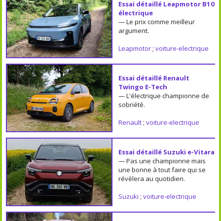
Essai détaillé Leapmotor B10
électrique
— Le prix comme meilleur
argument.
Leapmotor
;
voiture-electrique
Essai détaillé Renault
Twingo E-Tech
— L'électrique championne de
sobriété.
Renault
;
voiture-electrique
Essai détaillé Suzuki e-Vitara
— Pas une championne mais
une bonne à tout faire qui se
révèlera au quotidien.
Suzuki
;
voiture-electrique