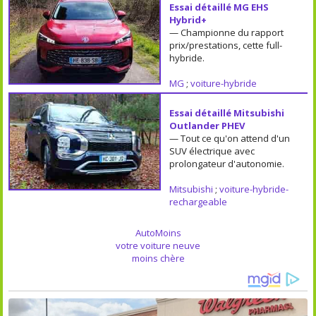
Essai détaillé MG EHS
Hybrid+
— Championne du rapport
prix/prestations, cette full-
hybride.
MG
;
voiture-hybride
Essai détaillé Mitsubishi
Outlander PHEV
— Tout ce qu'on attend d'un
SUV électrique avec
prolongateur d'autonomie.
Mitsubishi
;
voiture-hybride-
rechargeable
AutoMoins
votre voiture neuve
moins chère