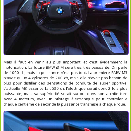
Mais il faut en venir au plus important, et c'est évidemment la
motorisation. La future BMW i3 M sera très, très puissante. On parle
de 1000 ch, mais la puissance n'est pas tout. La première BMW M3
n'avait qu'un 4 cylindres de 200 ch, mais elle n'avait pas besoin de
plus pour distiller des sensations de conduite de super sportive.
L'actuelle M3 essence fait 530 ch, l'électrique serait donc 2 fois plus
puissante, mais sa supériorité serait surtout dans son architecture
avec 4 moteurs, avec un pilotage électronique pour contrôler à
chaque centième de seconde la puissance transmise à chaque roue.