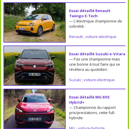
Essai détaillé Renault
Twingo E-Tech
— L'électrique championne de
sobriété.
Renault
;
voiture-electrique
Essai détaillé Suzuki e-Vitara
— Pas une championne mais
une bonne à tout faire qui se
révèlera au quotidien.
Suzuki
;
voiture-electrique
Essai détaillé MG EHS
Hybrid+
— Championne du rapport
prix/prestations, cette full-
hybride.
MG
;
voiture-hybride