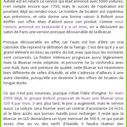
Autolib est en retard. Le service qui était annoncé avec 3000 voitures,
n'en compte encore que 1750, mais le succès de l'opération est
pourtant déjà au rendez-vous. Le nombre de location est supérieur
aux prévisions, et cela donne une bonne raison à Bolloré pour
étoffer son offre. Mais d'abord aussi son produit. Comme
nous
l'avions annoncé en exclusivité il y a un mois
, on a découvert au
salon de Paris une version presque découvrable de la Bluecar.
Presque découvrable en effet, car l'auto est loin d'être un vrai
cabriolet. Elle reprend la définition de la Twingo. C'est dire qu'il y a un
grand élément en tissu au centre du toit, mais que tous les montants
sont conservés. La finition intérieure progresse aussi légèrement,
mais la Bluecar reste simpliste, et personne ne la confondra avec
une Audi. Avec une peinture de qualité, cette Bluecar est néanmoins
bien différente de celles d'Autolib, et elle s'adresse d'ailleurs à une
autre clientèle, puisqu'elle est destinée à des offres de location de
longue durée.
Ce qui n'est pas nouveau, puisque c'était l'idée d'origine.
En mars
2009 déjà, le groupe Bolloré proposait de louer une Bluecar pour
330 € par mois.
3 ans plus tard, le prix a augmenté, mais le service
aussi. La voiture sera fournie avec un contrat d'assistance 24 h/24,
et le libre accès aux bornes Autolib pour recharger. Il reste que la
Bluecar en LLD demandera un loyer mensuel de 500 €, ce qui parait
assez cher au vu des tarifs d'Autolib. Il faudra réaliser des