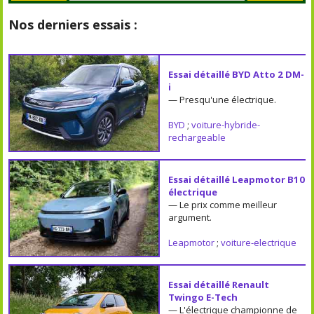
Nos derniers essais :
Essai détaillé BYD Atto 2 DM-
i
— Presqu'une électrique.
BYD
;
voiture-hybride-
rechargeable
Essai détaillé Leapmotor B10
électrique
— Le prix comme meilleur
argument.
Leapmotor
;
voiture-electrique
Essai détaillé Renault
Twingo E-Tech
— L'électrique championne de