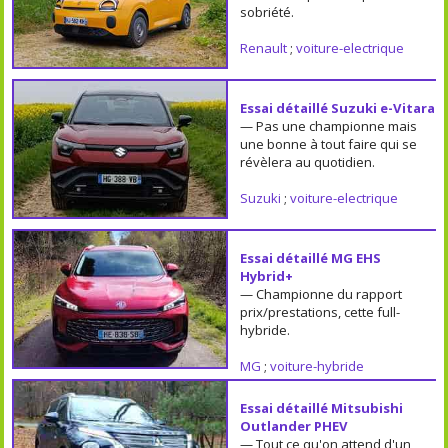
sobriété.
Renault
;
voiture-electrique
Essai détaillé Suzuki e-Vitara
— Pas une championne mais
une bonne à tout faire qui se
révèlera au quotidien.
Suzuki
;
voiture-electrique
Essai détaillé MG EHS
Hybrid+
— Championne du rapport
prix/prestations, cette full-
hybride.
MG
;
voiture-hybride
Essai détaillé Mitsubishi
Outlander PHEV
— Tout ce qu'on attend d'un