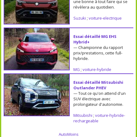
une bonne à tout faire qui se
révèlera au quotidien.
Suzuki
;
voiture-electrique
Essai détaillé MG EHS
Hybrid+
— Championne du rapport
prix/prestations, cette full-
hybride.
MG
;
voiture-hybride
Essai détaillé Mitsubishi
Outlander PHEV
— Tout ce qu'on attend d'un
SUV électrique avec
prolongateur d'autonomie.
Mitsubishi
;
voiture-hybride-
rechargeable
AutoMoins