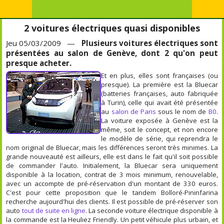
2 voitures électriques quasi disponibles
Jeu 05/03/2009 —
Plusieurs voitures électriques sont
présentées au salon de Genève, dont 2 qu'on peut
presque acheter.
Et en plus, elles sont françaises (ou
presque). La première est la Bluecar
(batteries françaises, auto fabriquée
à Turin), celle qui avait été présentée
au
salon de Paris
sous le nom de
B0
.
La voiture exposée à Genève est la
même, soit le concept, et non encore
le modèle de série, qui reprendra le
nom original de Bluecar, mais les différences seront très minimes. La
grande nouveauté est ailleurs, elle est dans le fait qu'il soit possible
de commander l'auto. Initialement, la Bluecar sera uniquement
disponible à la location, contrat de 3 mois minimum, renouvelable,
avec un accompte de pré-réservation d'un montant de 330 euros.
C'est pour cette proposition que le tandem Bolloré-Pininfarina
recherche aujourd'hui des clients. Il est possible de pré-réserver son
auto
tout de suite en ligne
. La seconde voiture électrique disponible à
la commande est la Heuliez Friendly. Un petit véhicule plus urbain, et