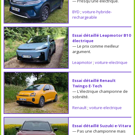
— Presqu'une électrique.
BYD
;
voiture-hybride-
rechargeable
Essai détaillé Leapmotor B10
électrique
— Le prix comme meilleur
argument.
Leapmotor
;
voiture-electrique
Essai détaillé Renault
Twingo E-Tech
— L'électrique championne de
sobriété.
Renault
;
voiture-electrique
Essai détaillé Suzuki e-Vitara
— Pas une championne mais