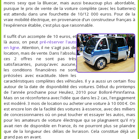
moins sexy que la Bluecar, mais aussi beaucoup plus abordable,
puisque le prix de vente de la voiture complète (avec les batteries)
est attendu dans une fourchette de 10/12 000 euros. Pour de la
vraie mobilité électrique, en provenance d'un constructeur français à
l'expérience établie, c'est plus que raisonnable.
Il suffit d'un accompte de 10 euros, et
là aussi, on peut
pré-réserver l'auto
en ligne
. Attention, il ne s'agit pas de
location, mais de vente. Dans l'absolu,
ces 2 offres ne sont pas très
satisfaisantes, puisqu'avec aucune,
les conditions financières ne sont
précisées avec exactitude. Idem les
caractéristiques complètes des véhicules. Il y a aussi un certain flou
autour de la date de disponibilité des voitures. Début du printemps
de l'année prochaine pour Heuliez, 2010 pour Bolloré-Pininfarina.
Mais on se réconfortera avec l'idée que dans les 2 cas, l'engagement
est modéré. 3 mois de location ou acheter une voiture à 10 000 €. On
est encore loin de la facilité des voitures à essence, avec des milliers
de concessionnaires où on peut toucher et essayer les autos, mais
pour les amateurs de voiture électrique qui se plaignaient qu'il n'y
avait rien de disponible en France, ils ne pourront plus se plaindre
que de la longueur des délais de livraison. Cela constitue déjà un
grand pas en avant.