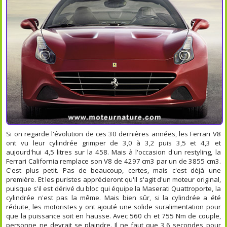
Si on regarde l'évolution de ces 30 dernières années, les Ferrari V8
ont vu leur cylindrée grimper de 3,0 à 3,2 puis 3,5 et 4,3 et
aujourd'hui 4,5 litres sur la 458. Mais à l'occasion d'un restyling, la
Ferrari California remplace son V8 de 4297 cm3 par un de 3855 cm3.
C'est plus petit. Pas de beaucoup, certes, mais c'est déjà une
première. Et les puristes apprécieront qu'il s'agit d'un moteur original,
puisque s'il est dérivé du bloc qui équipe la Maserati Quattroporte, la
cylindrée n'est pas la même. Mais bien sûr, si la cylindrée a été
réduite, les motoristes y ont ajouté une solide suralimentation pour
que la puissance soit en hausse. Avec 560 ch et 755 Nm de couple,
personne ne devrait se plaindre. Il ne faut que 3,6 secondes pour