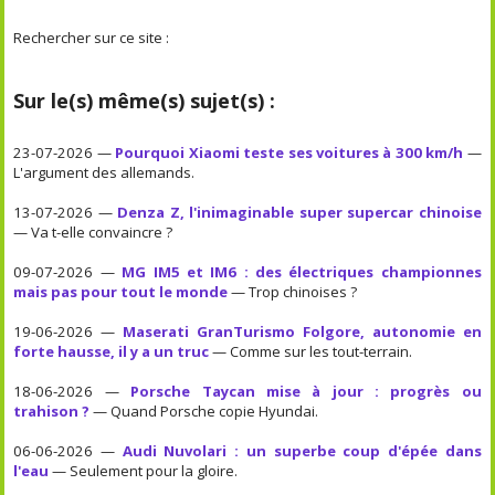
Rechercher sur ce site :
Sur le(s) même(s) sujet(s) :
23-07-2026 —
Pourquoi Xiaomi teste ses voitures à 300 km/h
—
L'argument des allemands.
13-07-2026 —
Denza Z, l'inimaginable super supercar chinoise
— Va t-elle convaincre ?
09-07-2026 —
MG IM5 et IM6 : des électriques championnes
mais pas pour tout le monde
— Trop chinoises ?
19-06-2026 —
Maserati GranTurismo Folgore, autonomie en
forte hausse, il y a un truc
— Comme sur les tout-terrain.
18-06-2026 —
Porsche Taycan mise à jour : progrès ou
trahison ?
— Quand Porsche copie Hyundai.
06-06-2026 —
Audi Nuvolari : un superbe coup d'épée dans
l'eau
— Seulement pour la gloire.