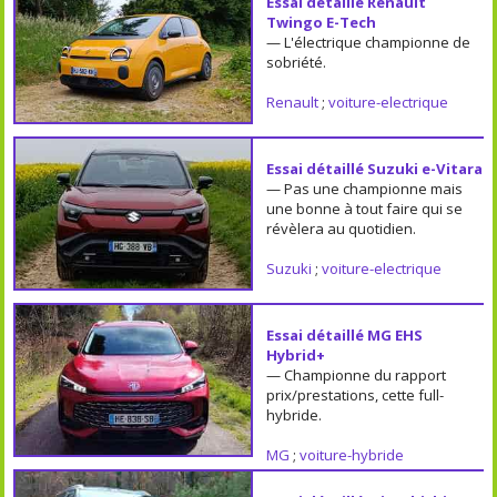
Essai détaillé Renault
Twingo E-Tech
— L'électrique championne de
sobriété.
Renault
;
voiture-electrique
Essai détaillé Suzuki e-Vitara
— Pas une championne mais
une bonne à tout faire qui se
révèlera au quotidien.
Suzuki
;
voiture-electrique
Essai détaillé MG EHS
Hybrid+
— Championne du rapport
prix/prestations, cette full-
hybride.
MG
;
voiture-hybride