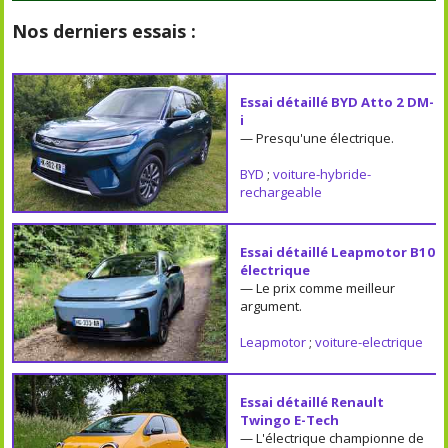
Nos derniers essais :
Essai détaillé BYD Atto 2 DM-
i
— Presqu'une électrique.
BYD
;
voiture-hybride-
rechargeable
Essai détaillé Leapmotor B10
électrique
— Le prix comme meilleur
argument.
Leapmotor
;
voiture-electrique
Essai détaillé Renault
Twingo E-Tech
— L'électrique championne de