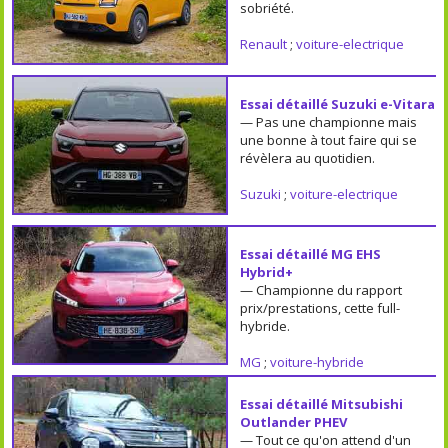
sobriété.
Renault
;
voiture-electrique
Essai détaillé Suzuki e-Vitara
— Pas une championne mais
une bonne à tout faire qui se
révèlera au quotidien.
Suzuki
;
voiture-electrique
Essai détaillé MG EHS
Hybrid+
— Championne du rapport
prix/prestations, cette full-
hybride.
MG
;
voiture-hybride
Essai détaillé Mitsubishi
Outlander PHEV
— Tout ce qu'on attend d'un