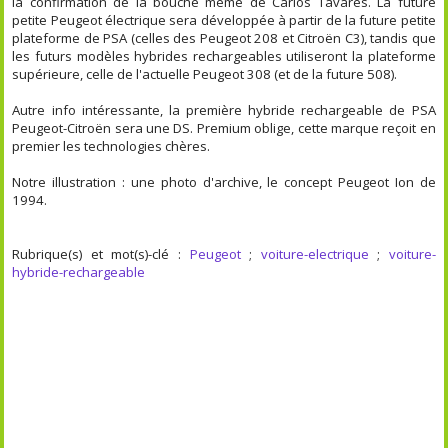
la confirmation de la bouche même de Carlos Tavares. La future
petite Peugeot électrique sera développée à partir de la future petite
plateforme de PSA (celles des Peugeot 208 et Citroën C3), tandis que
les futurs modèles hybrides rechargeables utiliseront la plateforme
supérieure, celle de l'actuelle Peugeot 308 (et de la future 508).
Autre info intéressante, la première hybride rechargeable de PSA
Peugeot-Citroën sera une DS. Premium oblige, cette marque reçoit en
premier les technologies chères.
Notre illustration : une photo d'archive, le concept Peugeot Ion de
1994.
Rubrique(s) et mot(s)-clé :
Peugeot
;
voiture-electrique
;
voiture-
hybride-rechargeable