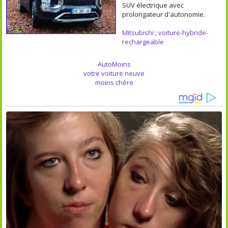
SUV électrique avec
prolongateur d'autonomie.
Mitsubishi
;
voiture-hybride-
rechargeable
AutoMoins
votre voiture neuve
moins chère