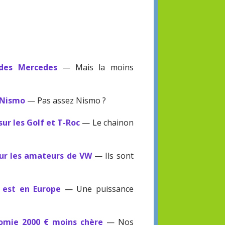
 des Mercedes
— Mais la moins
 Nismo
— Pas assez Nismo ?
sur les Golf et T-Roc
— Le chainon
our les amateurs de VW
— Ils sont
V est en Europe
— Une puissance
omie 2000 € moins chère
— Nos