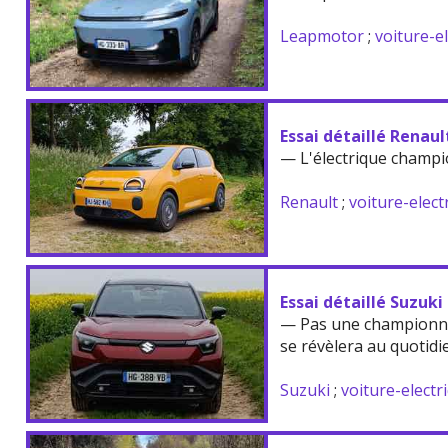
Leapmotor
;
voiture-e
Essai détaillé Renau
— L'électrique champi
Renault
;
voiture-elect
Essai détaillé Suzuki
— Pas une championne
se révèlera au quotidi
Suzuki
;
voiture-electr