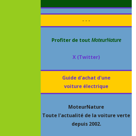
- - -
Profiter de tout
MoteurNature
X (Twitter)
Guide d'achat d'une
voiture électrique
MoteurNature
Toute l'actualité de la voiture verte
depuis 2002.