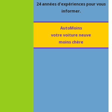
24 années d'expériences pour vous
informer.
AutoMoins
votre voiture neuve
moins chère