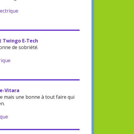
lectrique
lt Twingo E-Tech
onne de sobriété.
rique
 e-Vitara
 mais une bonne à tout faire qui
en.
ique