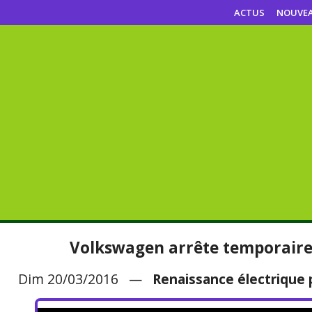
ACTUS
NOUVE
Volkswagen arrête temporair
Dim 20/03/2016 —
Renaissance électrique