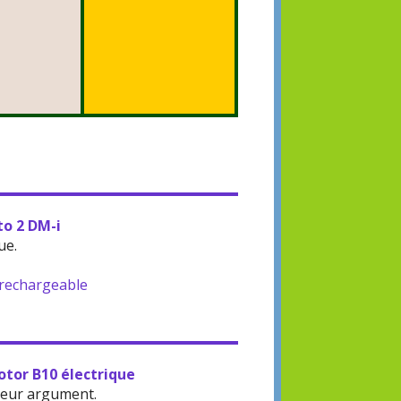
to 2 DM-i
ue.
-rechargeable
otor B10 électrique
leur argument.