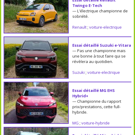
Essai détaillé Renault
Twingo E-Tech
— L'électrique championne de
sobriété.
Renault
;
voiture-electrique
Essai détaillé Suzuki e-Vitara
— Pas une championne mais
une bonne à tout faire qui se
révèlera au quotidien.
Suzuki
;
voiture-electrique
Essai détaillé MG EHS
Hybrid+
— Championne du rapport
prix/prestations, cette full-
hybride.
MG
;
voiture-hybride