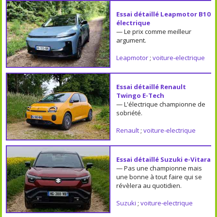
Essai détaillé Leapmotor B10
électrique
— Le prix comme meilleur
argument.
Leapmotor
;
voiture-electrique
Essai détaillé Renault
Twingo E-Tech
— L'électrique championne de
sobriété.
Renault
;
voiture-electrique
Essai détaillé Suzuki e-Vitara
— Pas une championne mais
une bonne à tout faire qui se
révèlera au quotidien.
Suzuki
;
voiture-electrique