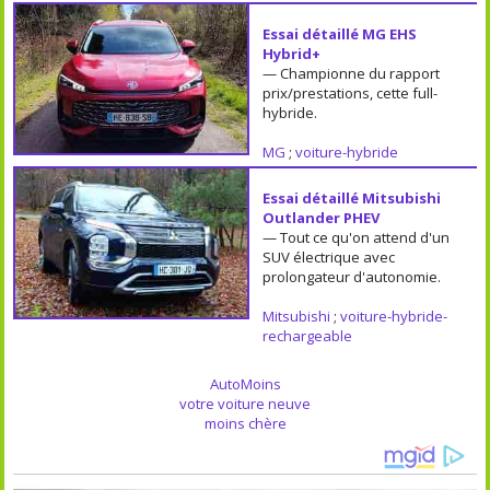
Essai détaillé MG EHS
Hybrid+
— Championne du rapport
prix/prestations, cette full-
hybride.
MG
;
voiture-hybride
Essai détaillé Mitsubishi
Outlander PHEV
— Tout ce qu'on attend d'un
SUV électrique avec
prolongateur d'autonomie.
Mitsubishi
;
voiture-hybride-
rechargeable
AutoMoins
votre voiture neuve
moins chère