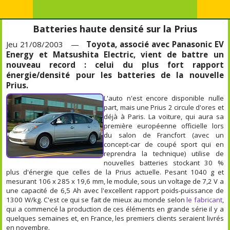
Batteries haute densité sur la Prius
Jeu 21/08/2003 —
Toyota, associé avec Panasonic EV
Energy et Matsushita Electric, vient de battre un
nouveau record : celui du plus fort rapport
énergie/densité pour les batteries de la nouvelle
Prius.
L'auto n'est encore disponible nulle
part, mais une Prius 2 circule d'ores et
déjà à Paris. La voiture, qui aura sa
première européenne officielle lors
du salon de Francfort (avec un
concept-car de coupé sport qui en
reprendra la technique) utilise de
nouvelles batteries stockant 30 %
plus d'énergie que celles de la Prius actuelle. Pesant 1040 g et
mesurant 106 x 285 x 19,6 mm, le module, sous un voltage de 7,2 V a
une capacité de 6,5 Ah avec l'excellent rapport poids-puissance de
1300 W/kg. C'est ce qui se fait de mieux au monde selon
le fabricant
,
qui a commencé la production de ces éléments en grande série il y a
quelques semaines et, en France, les premiers clients seraient livrés
en novembre.