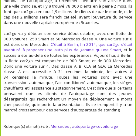
mondial de l'autopartage, a récemment démarré son activité dans
une ville chinoise, et il y a trouvé 78 000 clients en à peine 2 mois. Ils
font que car2go a en tout 1,9 millions de clients de par le monde, et le
cap des 2 millions sera franchi cet été, avant l'ouverture du service
dans une nouvelle capitale européenne : Bruxelles.
car2go va y débuter son service début octobre, avec une flotte de
300 voitures. 250 Smart et 50 Mercedes classe A. Une voiture sur 6
est donc une Mercedes.
C'était à Berlin, fin 2014, que car2go s'était
aventuré à proposer une auto plus de gamme qu'une Smart
, et le
succès a été au-delà de toutes les espérances. Aujourd'hui, à Berlin,
la flotte car2go est composée de 900 Smart, et de 300 Mercedes.
Donc une voiture sur 4. Des classe A, B, CLA et GLA. La Mercedes
classe A est accessible à 31 centimes la minute, les autres à
34 centimes la minute. Toutes les voitures sont avec une
transmission automatique, l'air conditionné automatique, les sièges
chauffants et l'assistance au stationnement. C'est dire que si certains
pensaient que les clients de l'autopartage sont des jeunes
désargentés qui recherchent un moyen de déplacement le moins
cher possible, qu'importe la présentation... Ils se trompent. Il y a un
marché croissant pour des services d'autopartage de standing.
Rubrique(s) et mot(s)-clé :
Mercedes
;
autopartage-covoiturage