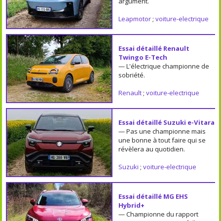
argument.
Leapmotor
;
voiture-electrique
Essai détaillé Renault
Twingo E-Tech
— L'électrique championne de
sobriété.
Renault
;
voiture-electrique
Essai détaillé Suzuki e-Vitara
— Pas une championne mais
une bonne à tout faire qui se
révèlera au quotidien.
Suzuki
;
voiture-electrique
Essai détaillé MG EHS
Hybrid+
— Championne du rapport