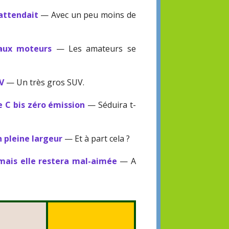
'attendait
— Avec un peu moins de
eaux moteurs
— Les amateurs se
UV
— Un très gros SUV.
e C bis zéro émission
— Séduira t-
n pleine largeur
— Et à part cela ?
mais elle restera mal-aimée
— A