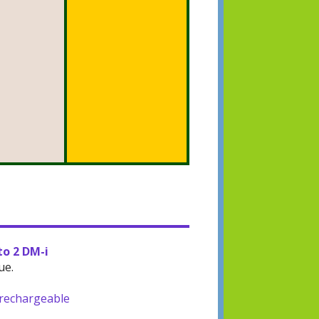
to 2 DM-i
ue.
-rechargeable