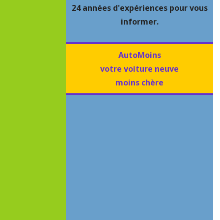
24 années d'expériences pour vous
informer.
AutoMoins
votre voiture neuve
moins chère