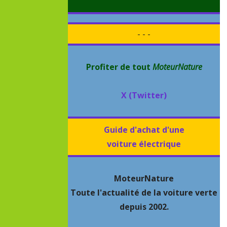
- - -
Profiter de tout
MoteurNature
X (Twitter)
Guide d'achat d'une
voiture électrique
MoteurNature
Toute l'actualité de la voiture verte
depuis 2002.