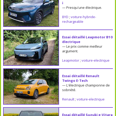
i
— Presqu'une électrique.
BYD
;
voiture-hybride-
rechargeable
Essai détaillé Leapmotor B10
électrique
— Le prix comme meilleur
argument.
Leapmotor
;
voiture-electrique
Essai détaillé Renault
Twingo E-Tech
— L'électrique championne de
sobriété.
Renault
;
voiture-electrique
Essai détaillé Suzuki e-Vitara