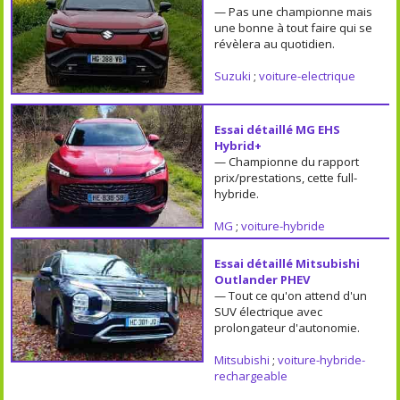
— Pas une championne mais
une bonne à tout faire qui se
révèlera au quotidien.
Suzuki
;
voiture-electrique
Essai détaillé MG EHS
Hybrid+
— Championne du rapport
prix/prestations, cette full-
hybride.
MG
;
voiture-hybride
Essai détaillé Mitsubishi
Outlander PHEV
— Tout ce qu'on attend d'un
SUV électrique avec
prolongateur d'autonomie.
Mitsubishi
;
voiture-hybride-
rechargeable