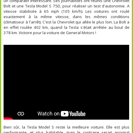
un comparatif intéressant. Ses journalistes ont réunis une Chevrolet
Bolt et une Tesla Model S 75D, pour réaliser un test d'autonomie. A
vitesse stabilisée à 65 mph (105 km/h). Les voitures ont roulé
exactement à la même vitesse, dans les mêmes conditions
(climatiseur à l'arrêt). C'est la Chevrolet qui allée le plus loin. La Bolt a
en effet roulée 402 km, quand la Tesla s'était arrêtée au bout de
378 km. Victoire pour la voiture de General Motors !
Bien sûr, la Tesla Model S reste la meilleure voiture. Elle est plus
performante, et plus habitable, mais le contraire serait anormal