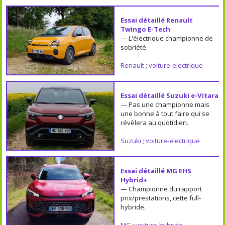
Essai détaillé Renault
Twingo E-Tech
— L'électrique championne de
sobriété.
Renault
;
voiture-electrique
Essai détaillé Suzuki e-Vitara
— Pas une championne mais
une bonne à tout faire qui se
révèlera au quotidien.
Suzuki
;
voiture-electrique
Essai détaillé MG EHS
Hybrid+
— Championne du rapport
prix/prestations, cette full-
hybride.
MG
;
voiture-hybride