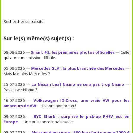
Rechercher sur ce site :
Sur le(s) même(s) sujet(s) :
08-08-2026 —
Smart #2, les premières photos officielles
— Celle
qui aura une mission difficile.
05-08-2026 —
Mercedes GLA : la plus branchée des Mercedes
—
Mais la moins Mercedes ?
25-07-2026 —
La Nissan Leaf Nismo ne sera pas trop Nismo
—
Pas assez Nismo ?
16-07-2026 —
Volkswagen ID.Cross, une vraie VW pour les
amateurs de VW
— Ils sont nombreux !
09-07-2026 —
BYD Shark : surprise le pick-up PHEV est en
Europe
— Une puissance inhabituelle.
08-07-2026 —
Megane électrique : 500 km d'autonomie 2000 €