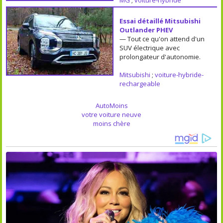
Essai détaillé Mitsubishi
Outlander PHEV
— Tout ce qu'on attend d'un
SUV électrique avec
prolongateur d'autonomie.
Mitsubishi
;
voiture-hybride-
rechargeable
AutoMoins
votre voiture neuve
moins chère