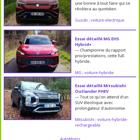
une bonne à tout faire qui se
révèlera au quotidien.
Suzuki
;
voiture-electrique
Essai détaillé MG EHS
Hybrid+
— Championne du rapport
prix/prestations, cette full-
hybride.
MG
;
voiture-hybride
Essai détaillé Mitsubishi
Outlander PHEV
— Tout ce qu'on attend d'un
SUV électrique avec
prolongateur d'autonomie.
Mitsubishi
;
voiture-hybride-
rechargeable
AutoMoins