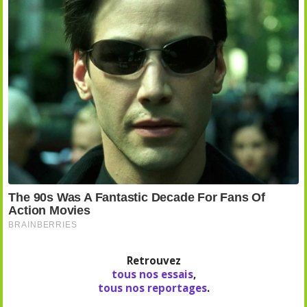
Retrouvez
tous nos essais
,
tous nos reportages
.