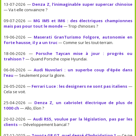
13-07-2026 —
Denza Z, l'inimaginable super supercar chinoise
— Va t-elle convaincre ?
09-07-2026 —
MG IM5 et IM6 : des électriques championnes
mais pas pour tout le monde
— Trop chinoises ?
19-06-2026 —
Maserati GranTurismo Folgore, autonomie en
forte hausse, il y a un truc
— Comme sur les tout-terrain.
18-06-2026 —
Porsche Taycan mise à jour : progrès ou
trahison ?
— Quand Porsche copie Hyundai.
06-06-2026 —
Audi Nuvolari : un superbe coup d'épée dans
l'eau
— Seulement pour la gloire.
26-05-2026 —
Ferrari Luce : les designers ne sont pas italiens
—
Cela se voit.
25-04-2026 —
Denza Z, un cabriolet électrique de plus de
1000 ch
— Allo, Elon ?
20-02-2026 —
Audi RS5, voulue par la législation, pas par les
clients
— Développement bancal ?
07-12-2025 —
Toyota GR GT, quel degré d'hybridation ?
— Ce ne