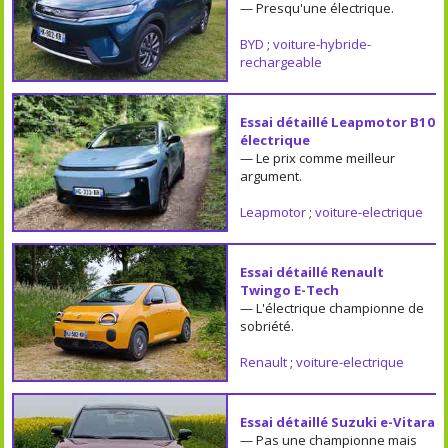
— Presqu'une électrique.
BYD
;
voiture-hybride-
rechargeable
Essai détaillé Leapmotor B10
électrique
— Le prix comme meilleur
argument.
Leapmotor
;
voiture-electrique
Essai détaillé Renault
Twingo E-Tech
— L'électrique championne de
sobriété.
Renault
;
voiture-electrique
Essai détaillé Suzuki e-Vitara
— Pas une championne mais