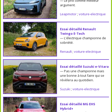
— Le prix comme meilleur
argument.
Leapmotor
;
voiture-electrique
Essai détaillé Renault
Twingo E-Tech
— L'électrique championne de
sobriété.
Renault
;
voiture-electrique
Essai détaillé Suzuki e-Vitara
— Pas une championne mais
une bonne à tout faire qui se
révèlera au quotidien.
Suzuki
;
voiture-electrique
Essai détaillé MG EHS
Hybrid+