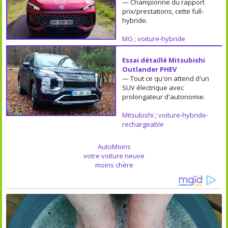
— Championne du rapport
prix/prestations, cette full-
hybride.
MG
;
voiture-hybride
Essai détaillé Mitsubishi
Outlander PHEV
— Tout ce qu'on attend d'un
SUV électrique avec
prolongateur d'autonomie.
Mitsubishi
;
voiture-hybride-
rechargeable
AutoMoins
votre voiture neuve
moins chère