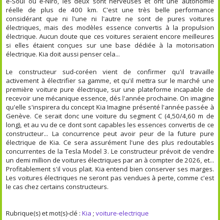
e-Soul ou e-Niro, les deux sont nerveuses et ont une autonomie
réelle de plus de 400 km. C'est une très belle performance
considérant que ni l'une ni l'autre ne sont de pures voitures
électriques, mais des modèles essence convertis à la propulsion
électrique. Aucun doute que ces voitures seraient encore meilleures
si elles étaient conçues sur une base dédiée à la motorisation
électrique. Kia doit aussi penser cela...
Le constructeur sud-coréen vient de confirmer qu'il travaille
activement à électrifier sa gamme, et qu'il mettra sur le marché une
première voiture pure électrique, sur une plateforme incapable de
recevoir une mécanique essence, dés l'année prochaine. On imagine
qu'elle s'inspirera du concept Kia Imagine présenté l'année passée à
Genève. Ce serait donc une voiture du segment C (4,50/4,60 m de
long), et au vu de ce dont sont capables les essences convertis de ce
constructeur... La concurrence peut avoir peur de la future pure
électrique de Kia. Ce sera assurément l'une des plus redoutables
concurrentes de la Tesla Model 3. Le constructeur prévoit de vendre
un demi million de voitures électriques par an à compter de 2026, et...
Profitablement s'il vous plait. Kia entend bien conserver ses marges.
Les voitures électriques ne seront pas vendues à perte, comme c'est
le cas chez certains constructeurs.
Rubrique(s) et mot(s)-clé :
Kia
;
voiture-electrique