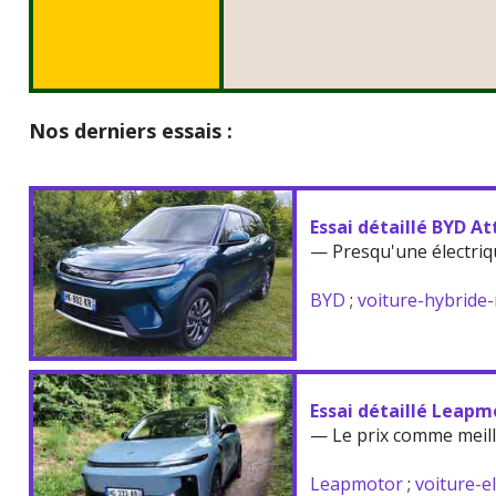
Nos derniers essais :
Essai détaillé BYD At
— Presqu'une électriq
BYD
;
voiture-hybride
Essai détaillé Leapm
— Le prix comme meil
Leapmotor
;
voiture-e