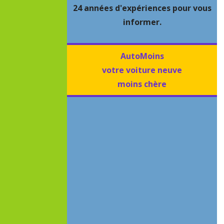
24 années d'expériences pour vous
informer.
AutoMoins
votre voiture neuve
moins chère