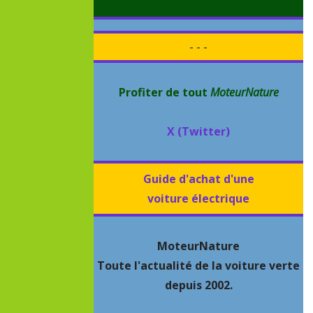
- - -
Profiter de tout
MoteurNature
X (Twitter)
Guide d'achat d'une
voiture électrique
MoteurNature
Toute l'actualité de la voiture verte
depuis 2002.