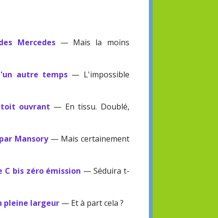
 des Mercedes
— Mais la moins
d'un autre temps
— L'impossible
 toit ouvrant
— En tissu. Doublé,
 par Mansory
— Mais certainement
e C bis zéro émission
— Séduira t-
n pleine largeur
— Et à part cela ?