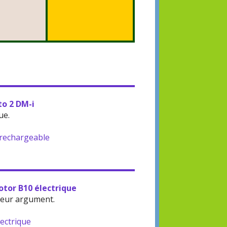
to 2 DM-i
ue.
-rechargeable
otor B10 électrique
leur argument.
lectrique